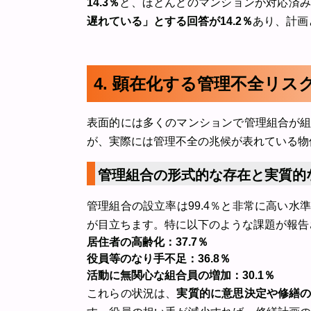
14.3％
と、ほとんどのマンションが対応済み
遅れている」とする回答が14.2％
あり、計画
4. 顕在化する管理不全リ
表面的には多くのマンションで管理組合が
が、実際には管理不全の兆候が表れている物
管理組合の形式的な存在と実質的
管理組合の設立率は99.4％と非常に高い
が目立ちます。特に以下のような課題が報告
居住者の高齢化：37.7％
役員等のなり手不足：36.8％
活動に無関心な組合員の増加：30.1％
これらの状況は、
実質的に意思決定や修繕