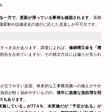
％
える一方で、更新が滞っている事例も確認されます
。長期
価変動や設備劣化の進行に応じた見直しが不可欠です。
目すべき点があります。調査によれば、
修繕積立金を「積
割合を占めていますが、その積立方法には偏りが見られ
画が立てやすい反面、将来的な工事費高騰への備えが十分
期負担が軽く始めやすいものの、
後年に急激な負担増を招
スもあります
。
実施している」が77.4％、未実施だが「予定がある」が