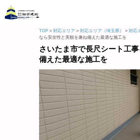
TOP
>
対応エリア
>
対応エリア（埼玉県）
>
対応
なら安全性と美観を兼ね備えた最適な施工を
さいたま市で長尺シート工事
備えた最適な施工を