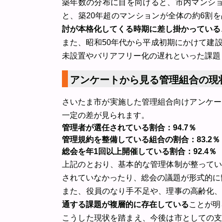
築年数の分布に目を向けると、市内マンシ
と、築20年超のマンションが全体の約6割
討が本格化してくる時期に差し掛かっている
また、昭和50年代から平成初期にかけて建
未設置やバリアフリー化の遅れといった課題
アンケートから見る管理組合の現
さいたま市が実施した管理組合向けアンケー
一定の差が見られます。
管理者が選任されている割合：94.7％
管理規約を整備している組合の割合：83.2％
総会を年1回以上開催している割合：92.4％
上記のとおり、基本的な管理体制が整って
されていなかったり、総会の議題が形式的に
また、役員のなり手不足や、理事の高齢化
通する課題が複層的に存在している
ことが明
こうした現状を踏まえ、今後は市としての