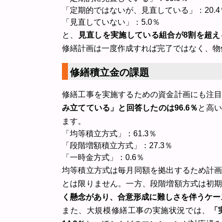
「定期的ではないが、見直している」：20.4
「見直していない」：5.0％
と、
見直しを実施している組合が8割を超
修繕計画は一度作成すれば完了ではなく、物
修繕積立金の課題
修繕工事を実施するための資金計画にも注
み立てている」と回答したのは96.6％
と高い
ます。
「均等積立方式」：61.3％
「段階増額積立方式」：27.3％
「一時金方式」：0.6％
均等積立方式は毎月同額を拠出するため計
とは限りません。一方、段階増額方式は初
く懸念があり、合意形成に難しさを伴うケー
また、大規模修繕工事の実施状況では、
「