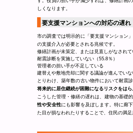
す。役員の担い手が減少すれば、修繕計画
しくなります。
要支援マンションへの対応の遅れ
市の調査では明示的に「要支援マンション
の支援介入が必要とされる兆候です。
修繕計画が未策定、または見直しがなされて
耐震診断を実施していない（55.8％）
管理者の担い手が不足している
建替えや敷地売却に関する議論が進んでいない
とりわけ、築年数の古い物件において耐震
将来的に居住継続が困難になるリスクをはら
こうした管理・修繕の遅れは、建物の基礎
性や安全性
にも影響を及ぼします。特に廊
た目が損なわれたりすることで、住民の満足