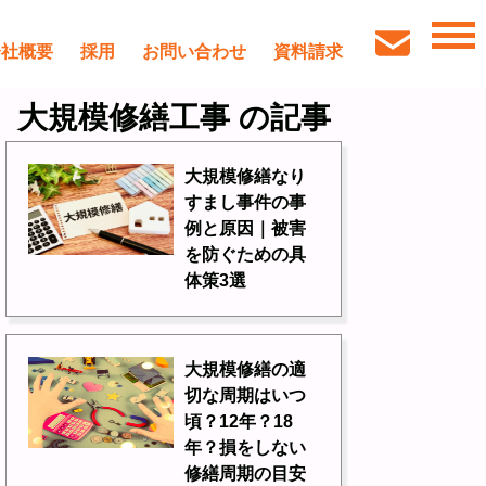
会社概要
採用
お問い合わせ
資料請求
大規模修繕工事 の記事
大規模修繕なり
すまし事件の事
例と原因｜被害
を防ぐための具
体策3選
大規模修繕の適
切な周期はいつ
頃？12年？18
年？損をしない
修繕周期の目安