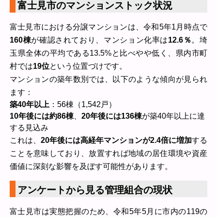
富士見市のマンションストック状況
富士見市における分譲マンションは、令和5年1月時点で
160棟
が確認されており、マンション化率は
12.6％
。埼
玉県全体の平均である13.5%と比べやや低く、県内市町
村では
19位
という位置づけです。
マンションの築年数別では、以下のような傾向が見られ
ます：
築40年以上
：56棟（1,542戸）
10年後には約86棟
、
20年後には136棟
が築40年以上に達
する見込み
これは、
20年後には高経年マンションが2.4倍に増加
する
ことを意味しており、放置すれば地域の居住環境や資産
価値に深刻な影響を及ぼす可能性があります。
アンケートから見る管理組合の現状
富士見市は実態把握のため、令和5年5月に市内の119の