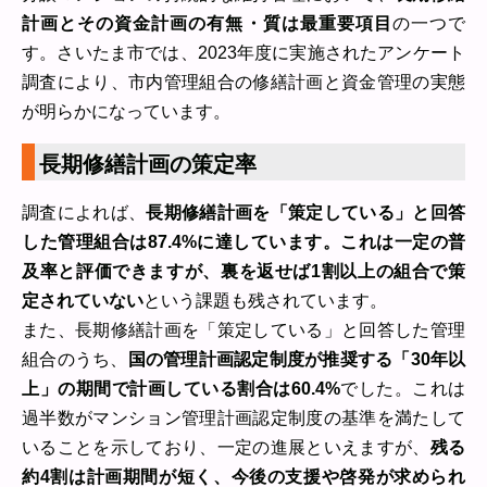
計画とその資金計画の有無・質は最重要項目
の一つで
す。さいたま市では、2023年度に実施されたアンケート
調査により、市内管理組合の修繕計画と資金管理の実態
が明らかになっています。
長期修繕計画の策定率
調査によれば、
長期修繕計画を「策定している」と回答
した管理組合は87.4%に達しています。これは一定の普
及率と評価できますが、裏を返せば1割以上の組合で策
定されていない
という課題も残されています。
また、長期修繕計画を「策定している」と回答した管理
組合のうち、
国の管理計画認定制度が推奨する「30年以
上」の期間で計画している割合は60.4%
でした。これは
過半数がマンション管理計画認定制度の基準を満たして
いることを示しており、一定の進展といえますが、
残る
約4割は計画期間が短く、今後の支援や啓発が求められ