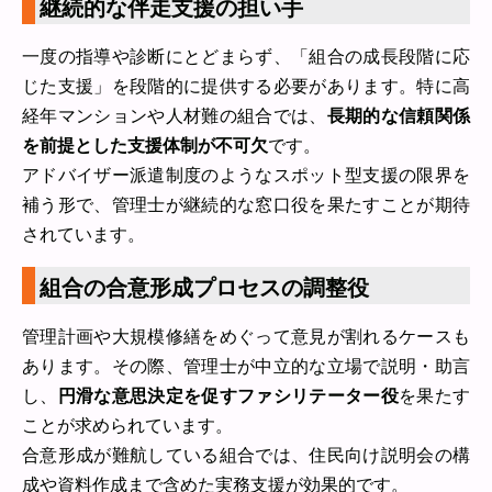
継続的な伴走支援の担い手
一度の指導や診断にとどまらず、「組合の成長段階に応
じた支援」を段階的に提供する必要があります。特に高
経年マンションや人材難の組合では、
長期的な信頼関係
を前提とした支援体制が不可欠
です。
アドバイザー派遣制度のようなスポット型支援の限界を
補う形で、管理士が継続的な窓口役を果たすことが期待
されています。
組合の合意形成プロセスの調整役
管理計画や大規模修繕をめぐって意見が割れるケースも
あります。その際、管理士が中立的な立場で説明・助言
し、
円滑な意思決定を促すファシリテーター役
を果たす
ことが求められています。
合意形成が難航している組合では、住民向け説明会の構
成や資料作成まで含めた実務支援が効果的です。