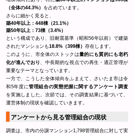
（全体の44.3%）
を占めています。
さらに細かく見ると、
築40年以上：448棟（21.1%）
築50年以上：73棟（3.4%）
という構成であり、旧耐震基準（昭和56年以前）で建築
されたマンションも
18.8%（399棟）
存在します。
このように、市全体のストックは
量的にも質的にも老朽
化が進んでおり
、中長期的な視点での再生・適正管理が
重要なテーマとなっています。
一方で、こうした全体傾向をふまえて、さいたま市は令
和5年度に
管理組合の実態把握に関するアンケート調査
を実施しました。次節では、その調査結果に基づいて、
運営体制の現状を確認していきます。
アンケートから見る管理組合の現状
調査は、市内の分譲マンション1,798管理組合に対して実