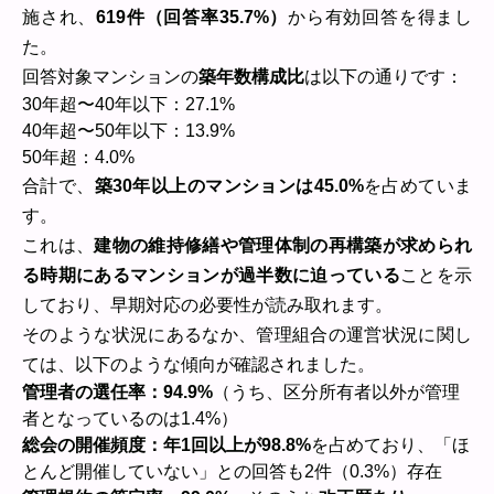
施され、
619件（回答率35.7%）
から有効回答を得まし
た。
回答対象マンションの
築年数構成比
は以下の通りです：
30年超〜40年以下：27.1%
40年超〜50年以下：13.9%
50年超：4.0%
合計で、
築30年以上のマンションは45.0%
を占めていま
す。
これは、
建物の維持修繕や管理体制の再構築が求められ
る時期にあるマンションが過半数に迫っている
ことを示
しており、早期対応の必要性が読み取れます。
そのような状況にあるなか、管理組合の運営状況に関し
ては、以下のような傾向が確認されました。
管理者の選任率：94.9%
（うち、区分所有者以外が管理
者となっているのは1.4%）
総会の開催頻度：年1回以上が98.8%
を占めており、「ほ
とんど開催していない」との回答も2件（0.3%）存在