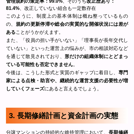
管理規約の策定率：99.0%
、そのうち
改正歴あり：
81.4%
、改正していない組合も一定数存在
このように、制度上の基本体制は概ね整っているもの
の、
規約の更新停滞や総会の実質的な開催状況には差が
ある
ことがうかがえます。
また、「役員の担い手がいない」「理事長が長年交代し
ていない」といった運営上の悩みが、市の相談対応など
を通じて散見されており、
形だけの組織体制にとどまっ
ている可能性も否定できません
。
今後は、こうした形式と実質のギャップに着目し、
専門
家による点検・助言や、継続的な運営支援の必要性が増
していくフェーズ
にあると言えるでしょう。
3. 長期修繕計画と資金計画の実態
分譲マンションの持続的な維持管理において、
長期修繕