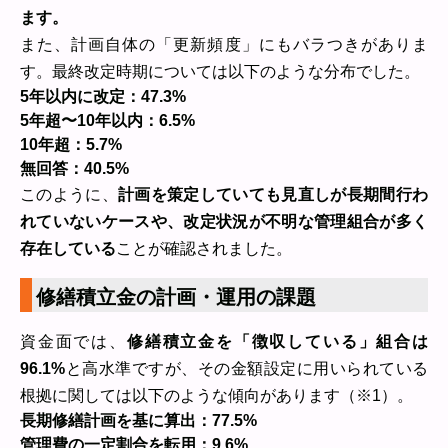
ます。
また、計画自体の「更新頻度」にもバラつきがありま
す。最終改定時期については以下のような分布でした。
5年以内に改定：47.3%
5年超〜10年以内：6.5%
10年超：5.7%
無回答：40.5%
このように、
計画を策定していても見直しが長期間行わ
れていないケースや、改定状況が不明な管理組合が多く
存在している
ことが確認されました。
修繕積立金の計画・運用の課題
資金面では、
修繕積立金を「徴収している」組合は
96.1%
と高水準ですが、その金額設定に用いられている
根拠に関しては以下のような傾向があります（※1）。
長期修繕計画を基に算出：77.5%
管理費の一定割合を転用：9.6%