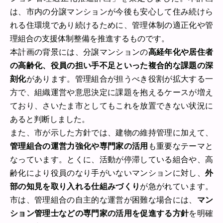
は、市内の分譲マンションが今後も安心して住み続けら
れる住環境であり続けるために、管理体制の適正化や管
理組合の支援体制整備を推進するものです。
本計画の背景には、分譲マンションの
高経年化や居住者
の高齢化、役員の担い手不足といった複合的な課題の深
刻化
があります。管理組合が担うべき役割が拡大する一
方で、組織運営や意思決定に課題を抱えるケースが増え
ており、さいたま市としてもこれを放置できない状況に
あると判断しました。
また、市が示した方針では、建物の維持管理に加えて、
管理組合の運営力強化や専門家の活用
も重要なテーマと
なっています。とくに、活動が停滞している組合や、高
齢化により役員のなり手がいないマンションに対し、
外
部の知見を取り入れる仕組みづくり
が急がれています。
市は、管理組合の自主的な運営が困難な場合には、
マン
ション管理士などの専門家の活用を促進する方針
を明確