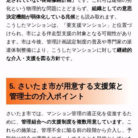
定されていない長期修繕計画」
です。これらは建物の劣
化という物理的な問題にとどまらず、
組織としての意思
決定機能が弱体化している兆候
とも読み取れます。
こうしたマンションは、「要支援マンション」と位置づ
けられ、市による伴走型支援の対象となる可能性があり
ます。市は今後、管理計画認定制度の普及や専門家の派
遣体制整備により、こうしたマンションに対して
継続的
な介入・支援を図る方針
です。
5. さいたま市が用意する支援策と
管理士の介入ポイント
さいたま市では、マンション管理の適正化を促進するた
めに、
管理組合への支援制度を複数用意しています
。こ
れらの施策は、管理不全に陥る前の段階から介入し、予