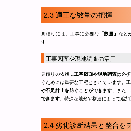
2.3 適正な数量の把握
見積りには、工事に必要な
「数量」
など
す。
工事図面や現地調査の活用
見積りの依頼に
工事図面や現地調査
は必須
ぐためには重要な工程とされています。
工
や不足計上を防ぐことができます。
また、
できます
。特殊な地形や構造によって追加
2.4 劣化診断結果と整合を