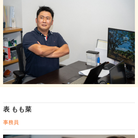
表 もも菜
事務員