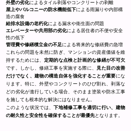
外壁の劣化
によるタイル剥落やコンクリートの剥離
屋上やバルコニーの防水機能低下
による雨漏りや内部構
造の腐食
給排水設備の老朽化
による漏水や衛生面の問題
エレベーターや共用部の劣化
による居住者の不便や安全
性の低下
管理費や修繕積立金の不足
による将来的な修繕費の急増
これらの問題を未然に防ぎ、マンションの資産価値を維
持するためには、
定期的な点検と計画的な修繕が不可欠
です。しかし、修繕工事を実施する際に、
見た目の改善
だけでなく、建物の構造自体を強化することが重要
にな
ります。特に、外壁やコンクリートのひび割れ、剥落な
どの劣化が進行している場合、そのまま塗装や防水工事
を施しても根本的な解決にはなりません。
このような状況では、
下地補修工事を適切に行い、建物
の耐久性と安全性を確保することが最優先
となります。