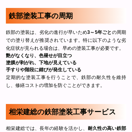
鉄部塗装工事の周期
鉄部の塗装は、劣化の進行が早いため
3～5年ごと
の周期
での塗り替えが推奨されています。特に以下のような劣
化症状が見られる場合は、早めの塗装工事が必要です。
艶がなくなり、色褪せが目立つ
塗膜が剥がれ、下地が見えている
手すりや階段に錆びが発生している
定期的な塗装工事を行うことで、鉄部の耐久性を維持
し、修繕コストの増加を防ぐことができます。
相栄建総の鉄部塗装工事サービス
相栄建総では、長年の経験を活かし、
耐久性の高い鉄部