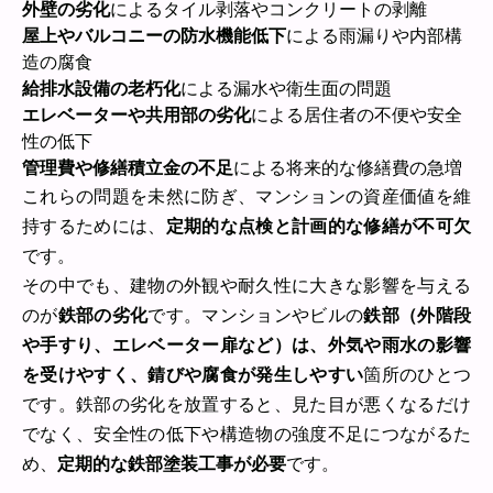
外壁の劣化
によるタイル剥落やコンクリートの剥離
屋上やバルコニーの防水機能低下
による雨漏りや内部構
造の腐食
給排水設備の老朽化
による漏水や衛生面の問題
エレベーターや共用部の劣化
による居住者の不便や安全
性の低下
管理費や修繕積立金の不足
による将来的な修繕費の急増
これらの問題を未然に防ぎ、マンションの資産価値を維
持するためには、
定期的な点検と計画的な修繕が不可欠
です。
その中でも、建物の外観や耐久性に大きな影響を与える
のが
鉄部の劣化
です。マンションやビルの
鉄部（外階段
や手すり、エレベーター扉など）は、外気や雨水の影響
を受けやすく、錆びや腐食が発生しやすい
箇所のひとつ
です。鉄部の劣化を放置すると、見た目が悪くなるだけ
でなく、安全性の低下や構造物の強度不足につながるた
め、
定期的な鉄部塗装工事が必要
です。