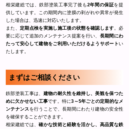
相栄建総では、鉄部塗装工事完了後も
2年間の保証
を提
供しています。この期間内に塗膜の剥がれや異常が発生
した場合は、迅速に対応いたします。
また、
定期点検を実施し施工後の状態を確認します
。必
要に応じて追加のメンテナンス提案を行い、
長期間にわ
たって安心して建物をご利用いただけるようサポート
い
たします。
まずはご相談ください
鉄部塗装工事は、
建物の耐久性を維持し、美観を保つた
めに欠かせない工事
です。特に
3～5年ごとの定期的なメ
ンテナンス
を行うことで、長期間にわたり建物の安全性
を確保することができます。
相栄建総では、
確かな技術と経験を活かし、高品質な鉄