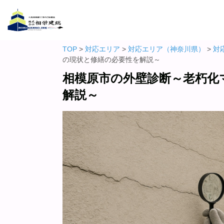
TOP
>
対応エリア
>
対応エリア（神奈川県）
>
対
の現状と修繕の必要性を解説～
相模原市の外壁診断～老朽化
解説～