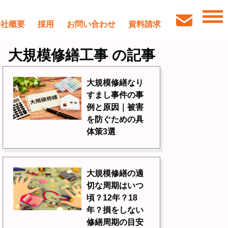
会社概要
採用
お問い合わせ
資料請求
大規模修繕工事 の記事
大規模修繕なり
すまし事件の事
例と原因｜被害
を防ぐための具
体策3選
大規模修繕の適
切な周期はいつ
頃？12年？18
年？損をしない
修繕周期の目安