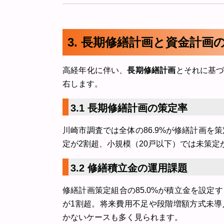
3. 長期修繕計画と資金計画
高経年化に伴い、
長期修繕計画
とそれに基
右します。
3.1 長期修繕計画の策定率
川崎市調査では全体の86.9%が修繕計画を策
定が2割超、小規模（20戸以下）では未策定
3.2 修繕積立金の運用課題
修繕計画策定組合の85.0%が積立金を設定
が1割超。将来費用不足や段階増額方式未
かないケースも多く見られます。