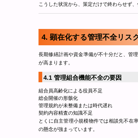
こうした状況から、策定だけで終わらせず、
4. 顕在化する管理不全リ
長期修繕計画や資金準備が不十分だと、管
が高まります。
4.1 管理組合機能不全の要因
組合員高齢化による役員不足
総会開催の形骸化
管理規約が未整備または時代遅れ
契約内容精査の知識不足
とくに自主管理小規模物件では相談先不在率
の懸念が強まっています。