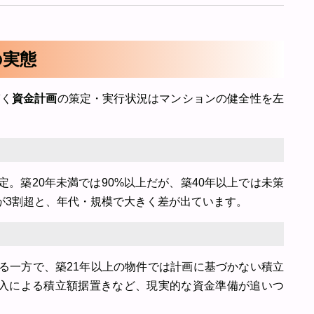
の実態
づく
資金計画
の策定・実行状況はマンションの健全性を左
定。築20年未満では90%以上だが、築40年以上では未策
が3割超と、年代・規模で大きく差が出ています。
する一方で、築21年以上の物件では計画に基づかない積立
導入による積立額据置きなど、現実的な資金準備が追いつ