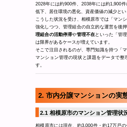
2028年には約900件、2038年には約1,
低下、居住環境の悪化、資産価値の減少とい
こうした状況を受け、相模原市では「マン
強化しつつ、管理組合の自立的な運営を後
理組合の活動停滞
や
管理不在
といった「管
は限界があるケースが増えています。
そこで注目されるのが、専門知識を持つ「
マンション管理の現状と課題をデータで整
す。
2. 市内分譲マンションの実
2.1 相模原市のマンション管理状
相模原市には現在、約3,000件・約17万