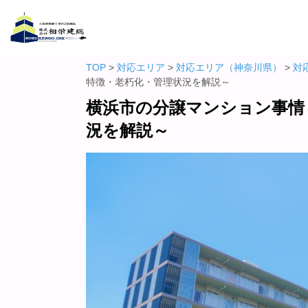
TOP
>
対応エリア
>
対応エリア（神奈川県）
>
対
特徴・老朽化・管理状況を解説～
横浜市の分譲マンション事情
況を解説～