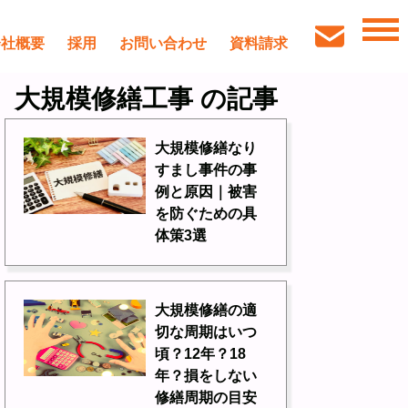
会社概要
採用
お問い合わせ
資料請求
大規模修繕工事 の記事
大規模修繕なり
すまし事件の事
例と原因｜被害
を防ぐための具
体策3選
大規模修繕の適
切な周期はいつ
頃？12年？18
年？損をしない
修繕周期の目安