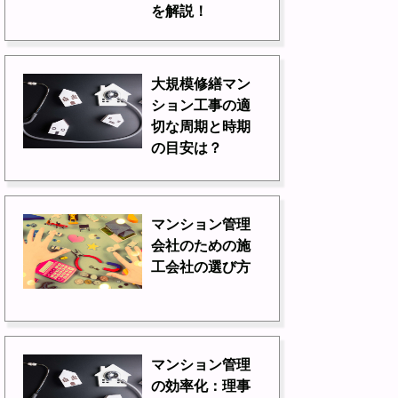
を解説！
大規模修繕マン
ション工事の適
切な周期と時期
の目安は？
マンション管理
会社のための施
工会社の選び方
マンション管理
の効率化：理事