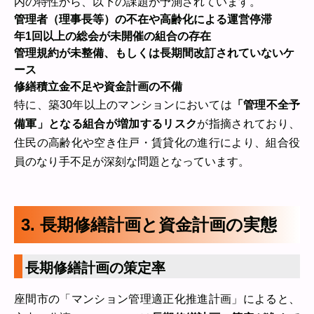
内の特性から、以下の課題が予測されています。
管理者（理事長等）の不在や高齢化による運営停滞
年1回以上の総会が未開催の組合の存在
管理規約が未整備、もしくは長期間改訂されていないケ
ース
修繕積立金不足や資金計画の不備
特に、築30年以上のマンションにおいては
「管理不全予
備軍」となる組合が増加するリスク
が指摘されており、
住民の高齢化や空き住戸・賃貸化の進行により、組合役
員のなり手不足が深刻な問題となっています。
3. 長期修繕計画と資金計画の実態
長期修繕計画の策定率
座間市の「マンション管理適正化推進計画」によると、