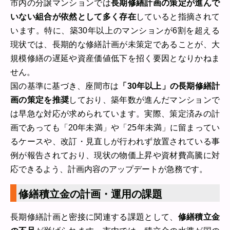
市内の分譲マンションでは
長期修繕計画の策定が進んで
いない組合が依然として多く存在
していると指摘されて
います。特に、築30年以上のマンションが6割を超える
現状では、長期的な修繕計画が未策定であることが、大
規模修繕の遅延や資産価値低下を招く要因となりかねま
せん。
国の基準に基づき、座間市は
「30年以上」の長期修繕計
画の策定を推奨
しており、築年数が進んだマンションで
は早急な対応が求められています。実際、策定済みの計
画であっても「20年未満」や「25年未満」に留まってい
るケースや、改訂・見直しが行われず放置されている事
例が報告されており、現状の物価上昇や資材費高騰に対
応できるよう、計画内容のアップデートが急務です。
修繕積立金の計画・運用の課題
長期修繕計画と密接に関連する課題として、
修繕積立金