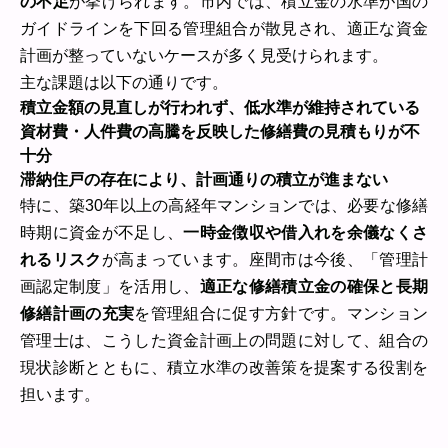
の不足
が挙げられます。市内では、積立金の水準が国の
ガイドラインを下回る管理組合が散見され、適正な資金
計画が整っていないケースが多く見受けられます。
主な課題は以下の通りです。
積立金額の見直しが行われず、低水準が維持されている
資材費・人件費の高騰を反映した修繕費の見積もりが不
十分
滞納住戸の存在により、計画通りの積立が進まない
特に、築30年以上の高経年マンションでは、必要な修繕
時期に資金が不足し、
一時金徴収や借入れを余儀なくさ
れるリスク
が高まっています。座間市は今後、「管理計
画認定制度」を活用し、
適正な修繕積立金の確保と長期
修繕計画の充実
を管理組合に促す方針です。マンション
管理士は、こうした資金計画上の問題に対して、組合の
現状診断とともに、積立水準の改善策を提案する役割を
担います。