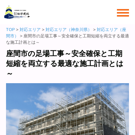
TOP
>
対応エリア
>
対応エリア（神奈川県）
>
対応エリア（座
間市）
> 座間市の足場工事～安全確保と工期短縮を両立する最適
な施工計画とは～
座間市の足場工事～安全確保と工期
短縮を両立する最適な施工計画とは
～