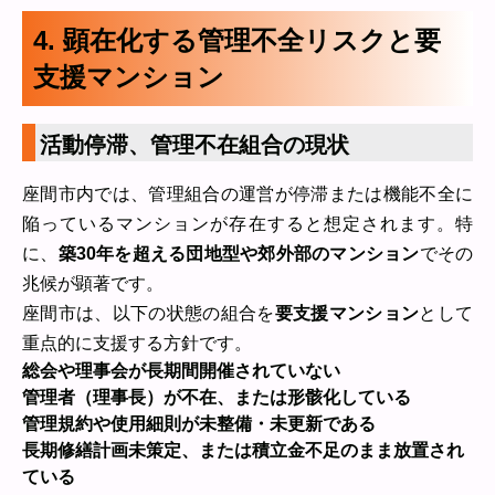
4. 顕在化する管理不全リスクと要
支援マンション
活動停滞、管理不在組合の現状
座間市内では、管理組合の運営が停滞または機能不全に
陥っているマンションが存在すると想定されます。特
に、
築30年を超える団地型や郊外部のマンション
でその
兆候が顕著です。
座間市は、以下の状態の組合を
要支援マンション
として
重点的に支援する方針です。
総会や理事会が長期間開催されていない
管理者（理事長）が不在、または形骸化している
管理規約や使用細則が未整備・未更新である
長期修繕計画未策定、または積立金不足のまま放置され
ている