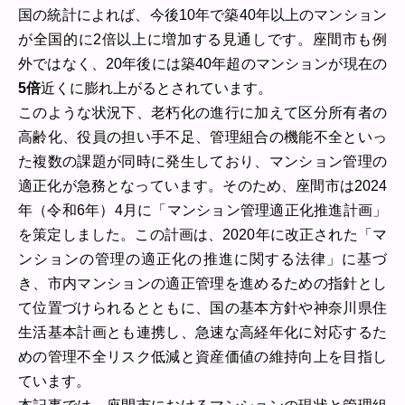
国の統計によれば、今後10年で築40年以上のマンション
が全国的に2倍以上に増加する見通しです。座間市も例
外ではなく、20年後には築40年超のマンションが現在の
5倍
近くに膨れ上がるとされています。
このような状況下、老朽化の進行に加えて区分所有者の
高齢化、役員の担い手不足、管理組合の機能不全といっ
た複数の課題が同時に発生しており、マンション管理の
適正化が急務となっています。そのため、座間市は2024
年（令和6年）4月に「マンション管理適正化推進計画」
を策定しました。この計画は、2020年に改正された「マ
ンションの管理の適正化の推進に関する法律」に基づ
き、市内マンションの適正管理を進めるための指針とし
て位置づけられるとともに、国の基本方針や神奈川県住
生活基本計画とも連携し、急速な高経年化に対応するた
めの管理不全リスク低減と資産価値の維持向上を目指し
ています。