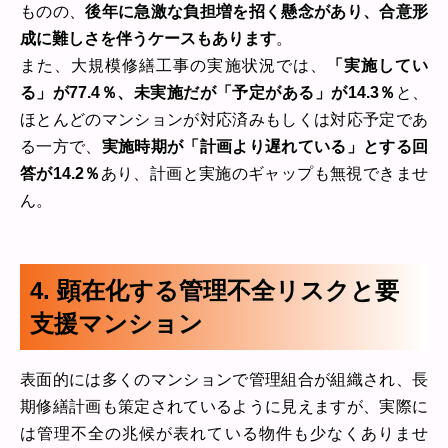
ものの、
後年に急激な負担増を招く懸念があり、合意形
成に難しさを伴うケースもあります
。
また、大規模修繕工事の実施状況では、
「実施してい
る」が77.4％、未実施だが「予定がある」が14.3％
と、
ほとんどのマンションが対応済みもしくは対応予定であ
る一方で、
実施時期が「計画より遅れている」とする回
答が14.2％
あり、計画と実施のギャップも無視できませ
ん。
4. 顕在化する管理不全リスクと要
支援マンション
表面的には多くのマンションで管理組合が組織され、長
期修繕計画も策定されているように見えますが、実際に
は管理不全の兆候が表れている物件も少なくありませ