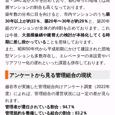
造・SRC造が大半を占めており、都心寄りの地域では高
層マンションの割合も高くなっております。
築年数の分布に目を向けると、市内マンションのうち
築
30年以上が約33％、築20年〜30年が約29％
と、築20年
超のマンションが全体の約6割を占めております。これ
は今後、
大規模修繕や建替えの検討が本格化してくる時
期に差し掛かっている
ことを意味しております。
また、昭和50年代から平成初期にかけて建設された団地
型マンションも多数存在し、エレベーターの未設置やバ
リアフリー化の遅れといった課題も併存しております。
アンケートから見る管理組合の現状
越谷市が実施した管理組合向けアンケート調査（2022年
度）によれば、管理組合の運営状況には一定の差が見ら
れます。
管理者が選任されている割合：94.7％
管理規約を整備している組合の割合：83.2％