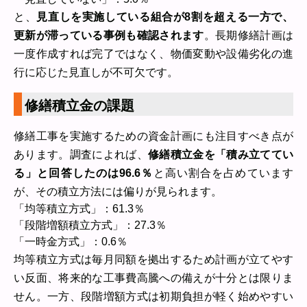
と、
見直しを実施している組合が8割を超える一方で、
更新が滞っている事例も確認されます
。長期修繕計画は
一度作成すれば完了ではなく、物価変動や設備劣化の進
行に応じた見直しが不可欠です。
修繕積立金の課題
修繕工事を実施するための資金計画にも注目すべき点が
あります。調査によれば、
修繕積立金を「積み立ててい
る」と回答したのは96.6％
と高い割合を占めています
が、その積立方法には偏りが見られます。
「均等積立方式」：61.3％
「段階増額積立方式」：27.3％
「一時金方式」：0.6％
均等積立方式は毎月同額を拠出するため計画が立てやす
い反面、将来的な工事費高騰への備えが十分とは限りま
せん。一方、段階増額方式は初期負担が軽く始めやすい