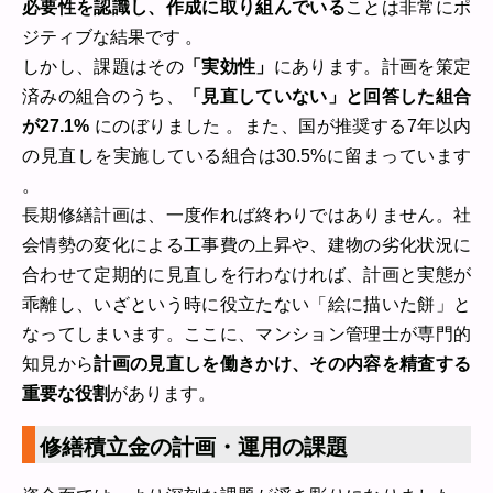
必要性を認識し、作成に取り組んでいる
ことは非常にポ
ジティブな結果です 。
しかし、課題はその
「実効性」
にあります。計画を策定
済みの組合のうち、
「見直していない」と回答した組合
が27.1%
にのぼりました 。また、国が推奨する7年以内
の見直しを実施している組合は30.5%に留まっています
。
長期修繕計画は、一度作れば終わりではありません。社
会情勢の変化による工事費の上昇や、建物の劣化状況に
合わせて定期的に見直しを行わなければ、計画と実態が
乖離し、いざという時に役立たない「絵に描いた餅」と
なってしまいます。ここに、マンション管理士が専門的
知見から
計画の見直しを働きかけ、その内容を精査する
重要な役割
があります。
修繕積立金の計画・運用の課題