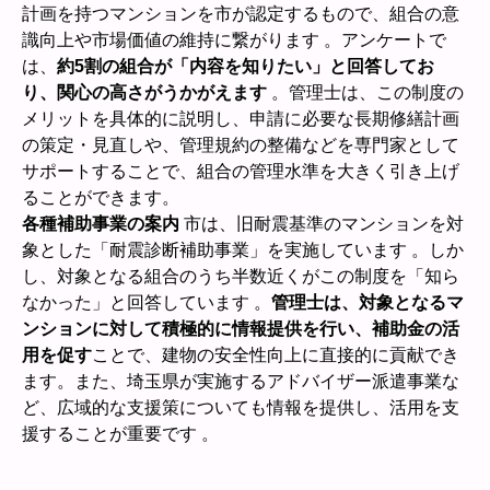
計画を持つマンションを市が認定するもので、組合の意
識向上や市場価値の維持に繋がります 。アンケートで
は、
約5割の組合が「内容を知りたい」と回答してお
り、関心の高さがうかがえます
。管理士は、この制度の
メリットを具体的に説明し、申請に必要な長期修繕計画
の策定・見直しや、管理規約の整備などを専門家として
サポートすることで、組合の管理水準を大きく引き上げ
ることができます。
各種補助事業の案内
市は、旧耐震基準のマンションを対
象とした「耐震診断補助事業」を実施しています 。しか
し、対象となる組合のうち半数近くがこの制度を「知ら
なかった」と回答しています 。
管理士は、対象となるマ
ンションに対して積極的に情報提供を行い、補助金の活
用を促す
ことで、建物の安全性向上に直接的に貢献でき
ます。また、埼玉県が実施するアドバイザー派遣事業な
ど、広域的な支援策についても情報を提供し、活用を支
援することが重要です 。