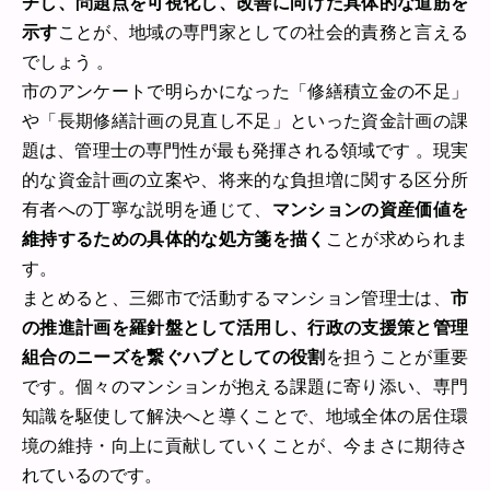
チし、問題点を可視化し、改善に向けた具体的な道筋を
示す
ことが、地域の専門家としての社会的責務と言える
でしょう 。
市のアンケートで明らかになった「修繕積立金の不足」
や「長期修繕計画の見直し不足」といった資金計画の課
題は、管理士の専門性が最も発揮される領域です 。現実
的な資金計画の立案や、将来的な負担増に関する区分所
有者への丁寧な説明を通じて、
マンションの資産価値を
維持するための具体的な処方箋を描く
ことが求められま
す。
まとめると、三郷市で活動するマンション管理士は、
市
の推進計画を羅針盤として活用し、行政の支援策と管理
組合のニーズを繋ぐハブとしての役割
を担うことが重要
です。個々のマンションが抱える課題に寄り添い、専門
知識を駆使して解決へと導くことで、地域全体の居住環
境の維持・向上に貢献していくことが、今まさに期待さ
れているのです。