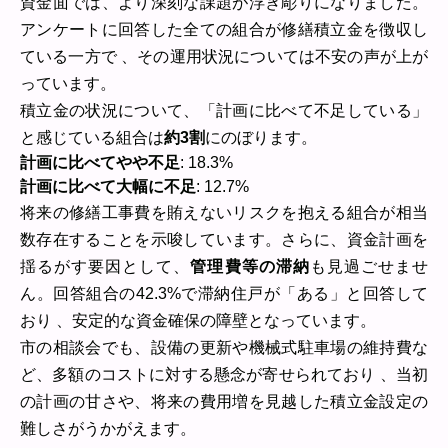
資金面では、より深刻な課題が浮き彫りになりました。
アンケートに回答した全ての組合が修繕積立金を徴収し
ている一方で 、その運用状況については不安の声が上が
っています。
積立金の状況について、「計画に比べて不足している」
と感じている組合は
約3割
にのぼります。
計画に比べてやや不足
: 18.3%
計画に比べて大幅に不足
: 12.7%
将来の修繕工事費を賄えないリスクを抱える組合が相当
数存在することを示唆しています。さらに、資金計画を
揺るがす要因として、
管理費等の滞納
も見過ごせませ
ん。回答組合の42.3%で滞納住戸が「ある」と回答して
おり 、安定的な資金確保の障壁となっています。
市の相談会でも、設備の更新や機械式駐車場の維持費な
ど、多額のコストに対する懸念が寄せられており 、当初
の計画の甘さや、将来の費用増を見越した積立金設定の
難しさがうかがえます。