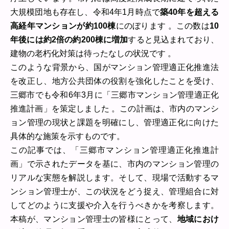
大規模団地も存在し、令和4年1月時点で
築40年を超える
高経年マンションが約100棟
にのぼります 。この数は
10
年後には約2倍の約200棟に増加
すると見込まれており、
建物の老朽化対策は待ったなしの状況です 。
このような背景から、国がマンション管理適正化推進法
を改正し、地方公共団体の役割を強化したことを受け、
三郷市でも令和6年3月に「三郷市マンション管理適正化
推進計画」を策定しました 。この計画は、市内のマンシ
ョン管理の現状と課題を明確にし、管理適正化に向けた
具体的な施策を示すものです。
この記事では、「三郷市マンション管理適正化推進計
画」で示されたデータを基に、市内のマンション管理の
リアルな実態を解説します。そして、現場で活動するマ
ンション管理士が、この状況をどう捉え、管理組合に対
してどのように支援や介入を行うべきかを考察します。
本稿が、マンション管理士の皆様にとって、
地域におけ