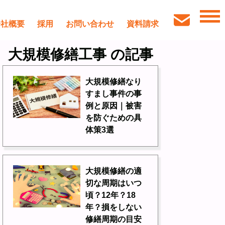
会社概要
採用
お問い合わせ
資料請求
大規模修繕工事 の記事
大規模修繕なり
すまし事件の事
例と原因｜被害
を防ぐための具
体策3選
大規模修繕の適
切な周期はいつ
頃？12年？18
年？損をしない
修繕周期の目安