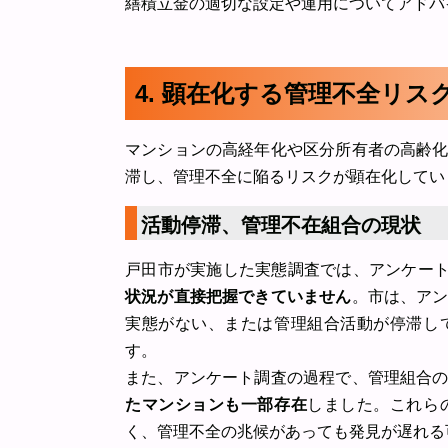
繕積立金の適切な設定や運用についてアドバ
4. 顕在化する管理不全リ
マンションの高経年化や区分所有者の高齢
滞し、管理不全に陥るリスクが顕在化してい
活動停滞、管理不在組合の現状
戸田市が実施した実態調査では、アンケートへ
状況が直接把握できていません
。市は、ア
実態がない、または管理組合活動が停滞し
す。
また、アンケート調査の過程で、管理組合
たマンションも一部存在
しました。これら
く、管理不全の兆候があっても発見が遅れる