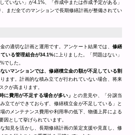
していない」が4.1%、「作成中または作成予定がある」
ており、まだ全てのマンションで長期修繕計画が整備されてい
立金の適切な計画と運用です。アンケート結果では、
修繕
いる管理組合が34.1%
に上りました。「問題はない」
5%でした。
いないマンションでは、修繕積立金の額が不足している割
あります。計画的な積み立てが行われていない場合、将来
スクが高まります。
繕時に費用が不足する場合が多い」
との意見や、「分譲当
積み立てができておらず、修繕積立金が不足している」と
車場のメンテナンス費用や利用率の低下、物価上昇による
要因として挙げられています。
的な知見を活かし、長期修繕計画の策定支援や見直し、修