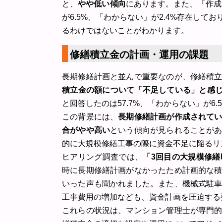
と、
やや低い傾向
にあります。また、「作成
が6.5%、「わからない」が2.4%存在し
るわけではないことがわかります。
修繕積立金の計画・運用の課題
長期修繕計画と並んで重要なのが、修繕積
積立金の額について「不足している」と感じて
と回答したのは57.7%、「わからない」が6.
この背景には、
長期修繕計画が作成されて
合がやや高い
という傾向が見られることが
的に大規模修繕工事の際に資金不足に陥るリ
ヒアリング調査では、
「3回目の大規模修
時に長期修繕計画がなかったため計画的な
いった声も聞かれました。また、機械式駐
工事費用の増加なども、資金計画を圧迫する
これらの状況は、マンション管理士が専門