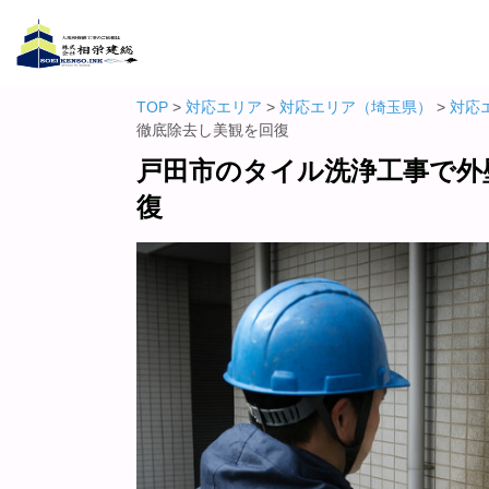
TOP
>
対応エリア
>
対応エリア（埼玉県）
>
対応
徹底除去し美観を回復
戸田市のタイル洗浄工事で外
復