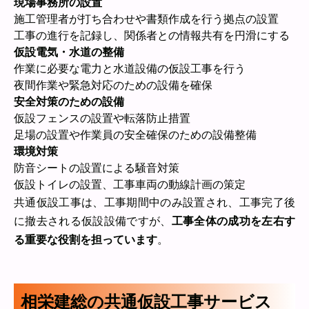
現場事務所の設置
施工管理者が打ち合わせや書類作成を行う拠点の設置
工事の進行を記録し、関係者との情報共有を円滑にする
仮設電気・水道の整備
作業に必要な電力と水道設備の仮設工事を行う
夜間作業や緊急対応のための設備を確保
安全対策のための設備
仮設フェンスの設置や転落防止措置
足場の設置や作業員の安全確保のための設備整備
環境対策
防音シートの設置による騒音対策
仮設トイレの設置、工事車両の動線計画の策定
共通仮設工事は、工事期間中のみ設置され、工事完了後
に撤去される仮設設備ですが、
工事全体の成功を左右す
る重要な役割を担っています
。
相栄建総の共通仮設工事サービス