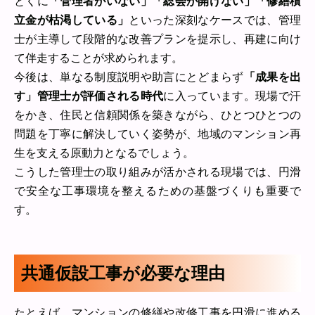
とくに
「管理者がいない」「総会が開けない」「修繕積
立金が枯渇している」
といった深刻なケースでは、管理
士が主導して段階的な改善プランを提示し、再建に向け
て伴走することが求められます。
今後は、単なる制度説明や助言にとどまらず
「成果を出
す」管理士が評価される時代
に入っています。現場で汗
をかき、住民と信頼関係を築きながら、ひとつひとつの
問題を丁寧に解決していく姿勢が、地域のマンション再
生を支える原動力となるでしょう。
こうした管理士の取り組みが活かされる現場では、円滑
で安全な工事環境を整えるための基盤づくりも重要で
す。
共通仮設工事が必要な理由
たとえば、マンションの修繕や改修工事を円滑に進める