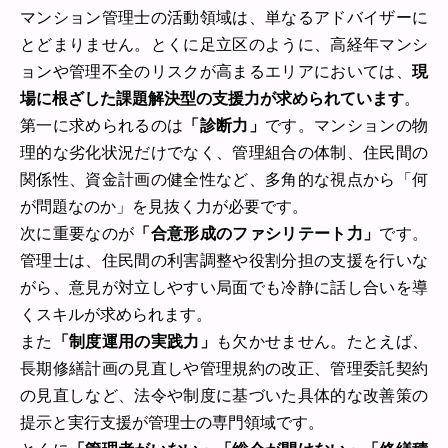
マンション管理士の活動領域は、単なるアドバイザーに
とどまりません。とくに足立区のように、高経年マンシ
ョンや管理不全のリスクが高まるエリアにおいては、
現
場に根ざした課題解決型の支援力が求められています
。
第一に求められるのは
「診断力」
です。マンションの物
理的な劣化状況だけでなく、管理組合の体制、住民間の
関係性、資金計画の健全性など、多角的な視点から「何
が問題なのか」を見抜く力が必要です。
次に重要なのが
「合意形成のファシリテート力」
です。
管理士は、住民間の利害調整や役割分担の支援を行いな
がら、意見が対立しやすい局面でも冷静に話し合いを導
くスキルが求められます。
また
「制度運用の実践力」
も欠かせません。たとえば、
長期修繕計画の見直しや管理規約の改正、管理委託契約
の見直しなど、法令や制度に基づいた具体的な改善策の
提示と実行支援が管理士の専門領域です。