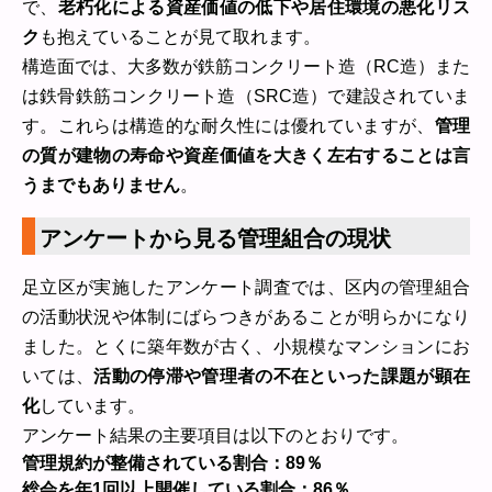
で、
老朽化による資産価値の低下や居住環境の悪化リス
ク
も抱えていることが見て取れます。
構造面では、大多数が鉄筋コンクリート造（RC造）また
は鉄骨鉄筋コンクリート造（SRC造）で建設されていま
す。これらは構造的な耐久性には優れていますが、
管理
の質が建物の寿命や資産価値を大きく左右することは言
うまでもありません
。
アンケートから見る管理組合の現状
足立区が実施したアンケート調査では、区内の管理組合
の活動状況や体制にばらつきがあることが明らかになり
ました。とくに築年数が古く、小規模なマンションにお
いては、
活動の停滞や管理者の不在といった課題が顕在
化
しています。
アンケート結果の主要項目は以下のとおりです。
管理規約が整備されている割合：89％
総会を年1回以上開催している割合：86％