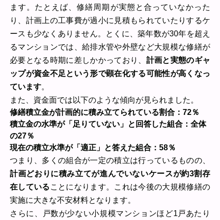
ます。たとえば、修繕周期が実態と合っていなかった
り、計画上の工事費が過小に見積もられていたりするケ
ースも少なくありません。とくに、築年数が30年を超え
るマンションでは、給排水管や外壁など大規模な修繕が
必要となる時期に差しかかっており、
計画と実態のギャ
ップが資金不足という形で顕在化する可能性が高くなっ
ています
。
また、資金面では以下のような傾向が見られました。
修繕積立金が計画的に積み立てられている割合：72％
積立金の水準が「足りていない」と回答した組合：全体
の27％
現在の積立水準が「適正」と答えた組合：58％
つまり、多くの組合が一定の積立は行っているものの、
計画どおりに積み立てが進んでいないケースが約3割存
在している
ことになります。これは今後の大規模修繕の
実施に大きな不安材料となります。
さらに、戸数が少ない小規模マンションほど1戸あたり