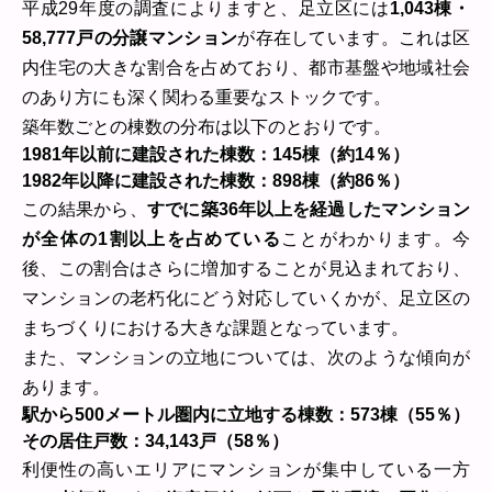
平成29年度の調査によりますと、足立区には
1,043棟・
58,777戸の分譲マンション
が存在しています。これは区
内住宅の大きな割合を占めており、都市基盤や地域社会
のあり方にも深く関わる重要なストックです。
築年数ごとの棟数の分布は以下のとおりです。
1981年以前に建設された棟数：145棟（約14％）
1982年以降に建設された棟数：898棟（約86％）
この結果から、
すでに築36年以上を経過したマンション
が全体の1割以上を占めている
ことがわかります。今
後、この割合はさらに増加することが見込まれており、
マンションの老朽化にどう対応していくかが、足立区の
まちづくりにおける大きな課題となっています。
また、マンションの立地については、次のような傾向が
あります。
駅から500メートル圏内に立地する棟数：573棟（55％）
その居住戸数：34,143戸（58％）
利便性の高いエリアにマンションが集中している一方