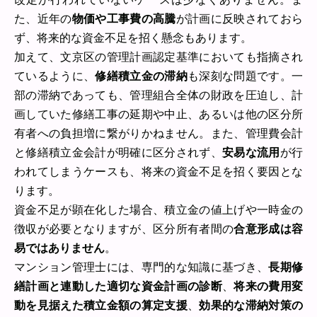
た、近年の
物価や工事費の高騰
が計画に反映されておら
ず、将来的な資金不足を招く懸念もあります。
加えて、文京区の管理計画認定基準においても指摘され
ているように、
修繕積立金の滞納
も深刻な問題です。一
部の滞納であっても、管理組合全体の財政を圧迫し、計
画していた修繕工事の延期や中止、あるいは他の区分所
有者への負担増に繋がりかねません。また、管理費会計
と修繕積立金会計が明確に区分されず、
安易な流用
が行
われてしまうケースも、将来の資金不足を招く要因とな
ります。
資金不足が顕在化した場合、積立金の値上げや一時金の
徴収が必要となりますが、区分所有者間の
合意形成は容
易ではありません
。
マンション管理士には、専門的な知識に基づき、
長期修
繕計画と連動した適切な資金計画の診断
、
将来の費用変
動を見据えた積立金額の算定支援
、
効果的な滞納対策の