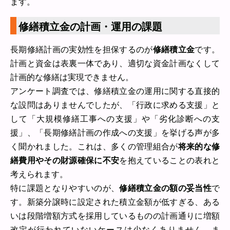
ます。
修繕積立金の計画・運用の課題
長期修繕計画の実効性を担保するのが
修繕積立金
です。
計画と資金は表裏一体であり、適切な資金計画なくして
計画的な修繕は実現できません。
アンケート調査では、修繕積立金の運用に関する直接的
な設問はありませんでしたが、「行政に求める支援」と
して「大規模修繕工事への支援」や「劣化診断への支
援」、「長期修繕計画の作成への支援」を挙げる声が多
く聞かれました。これは、多くの管理組合が
将来的な修
繕費用やその財源確保に不安
を抱えていることの表れと
考えられます。
特に課題となりやすいのが、
修繕積立金の額の妥当性
で
す。新築分譲時に設定された積立金額が低すぎる、ある
いは段階増額方式を採用しているものの計画通りに増額
改定が行われていないケースは少なくありません。ま