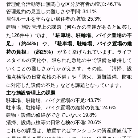
管理組合活動等に無関心な区分所有者の増加: 46.7%
管理規約の見直しの難しさや手間: 34.1%
居住ルールを守らない居住者の増加: 25.3%
建物・施設管理上の課題（何らかの問題があると回答し
た126件中）では、
「駐車場、駐輪場、バイク置場の不
足」（約44%）
や、
「駐車場、駐輪場、バイク置場の維
持の負担」（約25%）
が多く挙げられています。ライフ
スタイルの変化や、限られた敷地の中で設備を維持して
いくことの難しさがうかがえます。その他、「清掃、設
備点検等の日常点検の不備」や「防火、避難設備、防犯
に対応した設備の不足」なども課題となっています。
主な施設管理上の課題
駐車場、駐輪場、バイク置場の不足: 43.7%
駐車場、駐輪場、バイク置場の維持の負担: 24.6%
建物・設備の修繕ができていない: 19.8%
清掃、設備点検等の日常点検の不備: 20.6%
これらの課題は、放置すればマンションの資産価値低下