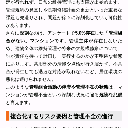
定が行われず、日常の維持管理にも支障が出始めます。
管理規約の見直しや長期修繕計画の更新といった重要な
課題も先送りされ、問題が徐々に深刻化していく可能性
があります。
さらに深刻なのは、アンケートで
5.0%存在した「管理組
合がない」マンション
です。管理主体が存在しないた
め、建物全体の維持管理や将来の大規模修繕について、
誰が責任を持って計画し、実行するのかが不明確な状態
にあります。共用部分の清掃や点検が行き届かず、不具
合が発生しても迅速な対応が取れないなど、居住環境の
悪化は避けられません。
このような
管理組合活動の停滞や管理不在の状態
は、マ
ンションが管理不全という深刻な状況に陥る
危険な兆候
と言えます。
複合化するリスク要因と管理不全の進行