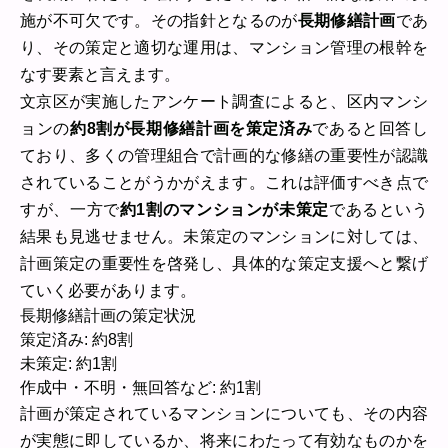
施が不可欠です。その指針となるのが
長期修繕計画
であ
り、その策定と適切な運用は、マンション管理の根幹を
なす要素と言えます。
文京区が実施したアンケート調査によると、区内マンシ
ョンの
約8割が長期修繕計画を策定済み
であると回答し
ており、多くの管理組合で計画的な修繕の重要性が認識
されていることがうかがえます。これは評価すべき点で
すが、一方で
約1割のマンションが未策定
であるという
結果も見逃せません。未策定のマンションに対しては、
計画策定の重要性を啓発し、具体的な策定支援へと繋げ
ていく必要があります。
長期修繕計画の策定状況
策定済み: 約8割
未策定: 約1割
作成中・不明・無回答など: 約1割
計画が策定されているマンションについても、その内容
が実態に即しているか、将来にわたって有効なものかを