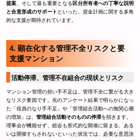
提案
、そして最も重要となる
区分所有者への丁寧な説明
と合意形成のサポート
といった、資金計画に関する多角
的な支援が期待されています。
4. 顕在化する管理不全リスクと要
支援マンション
活動停滞、管理不在組合の現状とリスク
マンション管理の担い手不足は、管理不全に繋がる大き
なリスク要因です。先のアンケート結果で明らかになっ
た「役員のなり手不足」や「管理組合活動への無関心層
の増加」は、
管理組合活動そのものの停滞
を招きます。
理事会が機能せず、総会も形式的な開催に留まる、ある
いは開催すらされないといった状況では、必要な意思決