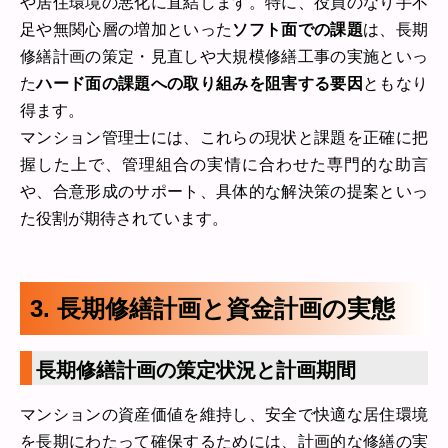
や居住環境の悪化に直結します。特に、役員のなり手不
足や無関心層の増加といった
ソフト面での課題
は、長期
修繕計画の策定・見直しや大規模修繕工事の実施といっ
た
ハード面の課題への取り組みを阻害する要因
ともなり
得ます。
マンション管理士には、これらの現状と課題を正確に把
握した上で、管理組合の実情に合わせた専門的な助言
や、合意形成のサポート、具体的な解決策の提案といっ
た役割が期待されています。
3. 長期修繕計画と資金計画の実態
長期修繕計画の策定状況と計画期間
マンションの資産価値を維持し、安全で快適な居住環境
を長期にわたって確保するためには、計画的な修繕の実