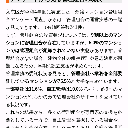
文京区が令和4年度に実施した「分譲マンション管理組
合アンケート調査」からは、管理組合の運営実態の一端
が見えてきます。（有効回答数241件）
まず、管理組合の設置状況については、
9割以上のマン
ションに管理組合が存在
していますが、
5.0%のマンショ
ンでは管理組合が組織されていない
実態があります。管
理組合がない場合、建物全体の維持管理や意思決定が困
難になるため、早期の設立支援が求められます。
管理業務の委託状況を見ると、
管理会社へ業務を全部委
託しているマンションが75.5%
と大半を占めています。
一部委託は11.6%
、
自主管理は10.0%
であり、約9割のマ
ンションが何らかの形で管理会社のサポートを受けてい
る状況です。
これらの結果から、多くの管理組合が専門家の支援を必
要としている一方で、自主管理を選択している組合や、
そもそも組合が存在しないケースもあり、多様な管理形