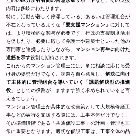
ための
区分所有者間の合意形成サポート
など、その支援
内容は多岐にわたります。
特に、活動が著しく停滞している、あるいは管理組合が
不在となっているような
「要支援マンション」
に対して
は、より積極的な関与が必要です。行政の支援制度活用
を促したり、必要に応じて弁護士や建築士といった他の
専門家と連携したりしながら、
マンション再生に向けた
道筋を示す
役割も期待されます。
これからのマンション管理士には、単に相談に応じる受
け身の姿勢だけでなく、課題を自ら発見し、
解決に向け
て主体的に管理組合を導いていく「課題解決型の推進
役」
としての役割が、ますます強く求められていると言
えるでしょう。
マンション管理士が具体的な改善策として大規模修繕工
事などの実行を支援する際には、工事本体だけでなく、
その準備段階である「共通仮設工事」の計画・管理も非
常に重要となります。適切な仮設工事は、工事全体の品