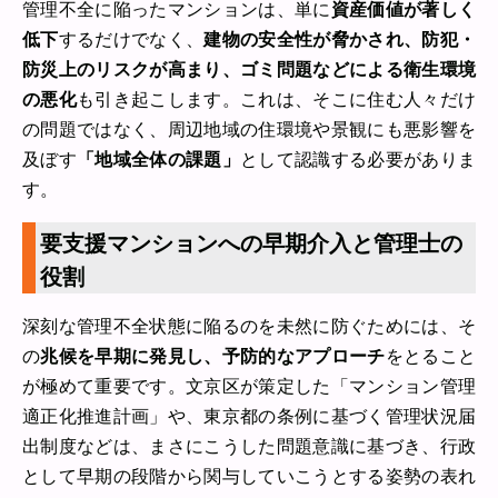
管理不全に陥ったマンションは、単に
資産価値が著しく
低下
するだけでなく、
建物の安全性が脅かされ、防犯・
防災上のリスクが高まり、ゴミ問題などによる衛生環境
の悪化
も引き起こします。これは、そこに住む人々だけ
の問題ではなく、周辺地域の住環境や景観にも悪影響を
及ぼす
「地域全体の課題」
として認識する必要がありま
す。
要支援マンションへの早期介入と管理士の
役割
深刻な管理不全状態に陥るのを未然に防ぐためには、そ
の
兆候を早期に発見し、予防的なアプローチ
をとること
が極めて重要です。文京区が策定した「マンション管理
適正化推進計画」や、東京都の条例に基づく管理状況届
出制度などは、まさにこうした問題意識に基づき、行政
として早期の段階から関与していこうとする姿勢の表れ