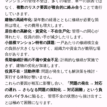
マンションの管理不全は、多くの場合、単一の原因では
なく、
複数のリスク要因が複合的に絡み合う
ことで進行
していきます。
建物の高経年化:
築年数の経過とともに修繕が必要な箇
所は増え、その費用も増大します。
居住者の高齢化・賃貸化・不在住戸化:
管理への関心が
薄れたり、役員の担い手が減少したりします。
小規模マンション特有の課題:
一戸あたりの修繕積立金
の負担が大きくなりやすく、組織力や資金力が脆弱な場
合があります。
長期修繕計画の不備や資金不足:
計画的な修繕が実施で
きず、建物の劣化が加速します。
役員不在・活動停滞:
問題が発生しても解決策を検討・
実行する体制が整いません。
これらの要因が相互に影響し合い、
「問題の発生 → 対応
の遅れ → さらなる問題の深刻化 → 対応困難」という負
のスパイラル
に陥ると、管理不全の状態から抜け出すこ
とは極めて困難になります。