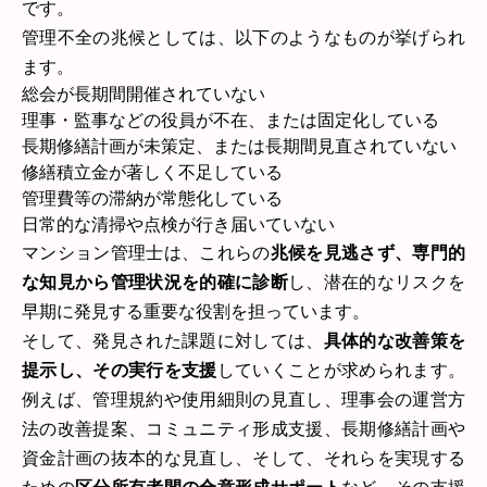
です。
管理不全の兆候としては、以下のようなものが挙げられ
ます。
総会が長期間開催されていない
理事・監事などの役員が不在、または固定化している
長期修繕計画が未策定、または長期間見直されていない
修繕積立金が著しく不足している
管理費等の滞納が常態化している
日常的な清掃や点検が行き届いていない
マンション管理士は、これらの
兆候を見逃さず、専門的
な知見から管理状況を的確に診断
し、潜在的なリスクを
早期に発見する重要な役割を担っています。
そして、発見された課題に対しては、
具体的な改善策を
提示し、その実行を支援
していくことが求められます。
例えば、管理規約や使用細則の見直し、理事会の運営方
法の改善提案、コミュニティ形成支援、長期修繕計画や
資金計画の抜本的な見直し、そして、それらを実現する