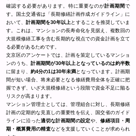
確認する必要があります。特に重要なのが
計画期間
で
す。国土交通省は「長期修繕計画作成ガイドライン」に
おいて、
計画期間を30年以上
とすることを推奨していま
す。これは、マンションの長寿命化を見据え、複数回の
大規模修繕工事を含む長期的な視点での資金計画を立て
る必要があるためです。
文京区のアンケートでは、計画を策定しているマンショ
ンのうち、
計画期間が30年以上となっているのは約半数
に留まり、
約4分の1は30年未満
となっています。計画期
間が短い場合、将来必要となる修繕費用全体を正確に把
握できず、いざ大規模修繕という段階で資金不足に陥る
リスクが高まります。
マンション管理士としては、管理組合に対し、長期修繕
計画の定期的な見直しの重要性を伝え、国交省のガイド
ラインに沿った
適切な計画期間の設定
や、
修繕項目・周
期・概算費用の精査
などを支援していくことが求められ