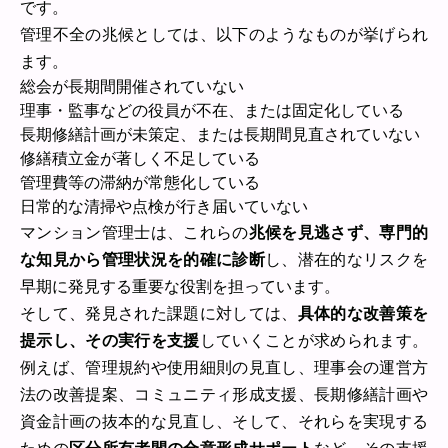
です。
管理不全の兆候としては、以下のようなものが挙げられ
ます。
総会が長期間開催されていない
理事・監事などの役員が不在、または固定化している
長期修繕計画が未策定、または長期間見直されていない
修繕積立金が著しく不足している
管理費等の滞納が常態化している
日常的な清掃や点検が行き届いていない
マンション管理士は、これらの
兆候を見逃さず、専門的
な知見から管理状況を的確に診断
し、潜在的なリスクを
早期に発見する重要な役割を担っています。
そして、発見された課題に対しては、
具体的な改善策を
提示し、その実行を支援
していくことが求められます。
例えば、管理規約や使用細則の見直し、理事会の運営方
法の改善提案、コミュニティ形成支援、長期修繕計画や
資金計画の抜本的な見直し、そして、それらを実現する