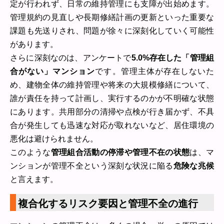
定が行われず、日常の維持管理にも支障が出始めます。
管理規約の見直しや長期修繕計画の更新といった重要な
課題も先送りされ、問題が徐々に深刻化していく可能性
があります。
さらに深刻なのは、アンケートで
5.0%存在した「管理組
合がない」マンション
です。管理主体が存在しないた
め、建物全体の維持管理や将来の大規模修繕について、
誰が責任を持って計画し、実行するのかが不明確な状態
にあります。共用部分の清掃や点検が行き届かず、不具
合が発生しても迅速な対応が取れないなど、居住環境の
悪化は避けられません。
このような
管理組合活動の停滞や管理不在の状態
は、マ
ンションが管理不全という深刻な状況に陥る
危険な兆候
と言えます。
複合化するリスク要因と管理不全の進行