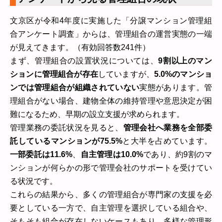
文京区が令和4年度に実施した「分譲マンション管理組
合アンケート調査」からは、管理組合の運営実態の一端
が見えてきます。（有効回答数241件）
まず、管理組合の設置状況については、
9割以上のマン
ションに管理組合が存在
していますが、
5.0%のマンショ
ンでは管理組合が組織されていない
実態があります。管
理組合がない場合、建物全体の維持管理や意思決定が困
難になるため、早期の設立支援が求められます。
管理業務の委託状況を見ると、
管理会社へ業務を全部委
託しているマンションが75.5%
と大半を占めています。
一部委託は11.6%
、
自主管理は10.0%
であり、約9割のマ
ンションが何らかの形で管理会社のサポートを受けてい
る状況です。
これらの結果から、多くの管理組合が専門家の支援を必
要としている一方で、自主管理を選択している組合や、
そもそも組合が存在しないケースもあり、多様な管理形