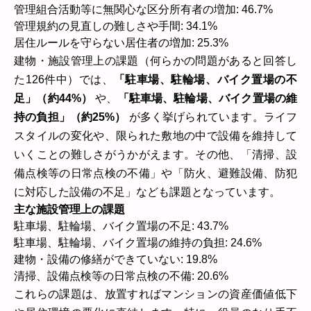
管理組合活動等に無関心な区分所有者の増加: 46.7%
管理規約の見直しの難しさや手間: 34.1%
居住ルールを守らない居住者の増加: 25.3%
建物・施設管理上の課題（何らかの問題があると回答し
た126件中）では、
「駐車場、駐輪場、バイク置場の不
足」（約44%）
や、
「駐車場、駐輪場、バイク置場の維
持の負担」（約25%）
が多く挙げられています。ライフ
スタイルの変化や、限られた敷地の中で設備を維持して
いくことの難しさがうかがえます。その他、「清掃、設
備点検等の日常点検の不備」や「防火、避難設備、防犯
に対応した設備の不足」なども課題となっています。
主な施設管理上の課題
駐車場、駐輪場、バイク置場の不足: 43.7%
駐車場、駐輪場、バイク置場の維持の負担: 24.6%
建物・設備の修繕ができていない: 19.8%
清掃、設備点検等の日常点検の不備: 20.6%
これらの課題は、放置すればマンションの資産価値低下