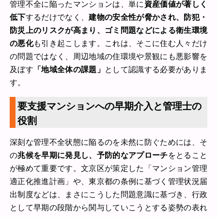
管理不全に陥ったマンションは、単に
資産価値が著しく
低下
するだけでなく、
建物の安全性が脅かされ、防犯・
防災上のリスクが高まり、ゴミ問題などによる衛生環境
の悪化
も引き起こします。これは、そこに住む人々だけ
の問題ではなく、周辺地域の住環境や景観にも悪影響を
及ぼす
「地域全体の課題」
として認識する必要がありま
す。
要支援マンションへの早期介入と管理士の
役割
深刻な管理不全状態に陥るのを未然に防ぐためには、そ
の
兆候を早期に発見し、予防的なアプローチ
をとること
が極めて重要です。文京区が策定した「マンション管理
適正化推進計画」や、東京都の条例に基づく管理状況届
出制度などは、まさにこうした問題意識に基づき、行政
として早期の段階から関与していこうとする姿勢の表れ