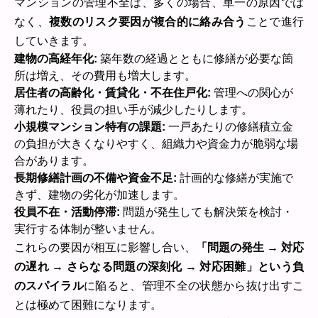
マンションの管理不全は、多くの場合、単一の原因では
なく、
複数のリスク要因が複合的に絡み合う
ことで進行
していきます。
建物の高経年化:
築年数の経過とともに修繕が必要な箇
所は増え、その費用も増大します。
居住者の高齢化・賃貸化・不在住戸化:
管理への関心が
薄れたり、役員の担い手が減少したりします。
小規模マンション特有の課題:
一戸あたりの修繕積立金
の負担が大きくなりやすく、組織力や資金力が脆弱な場
合があります。
長期修繕計画の不備や資金不足:
計画的な修繕が実施で
きず、建物の劣化が加速します。
役員不在・活動停滞:
問題が発生しても解決策を検討・
実行する体制が整いません。
これらの要因が相互に影響し合い、
「問題の発生 → 対応
の遅れ → さらなる問題の深刻化 → 対応困難」という負
のスパイラル
に陥ると、管理不全の状態から抜け出すこ
とは極めて困難になります。