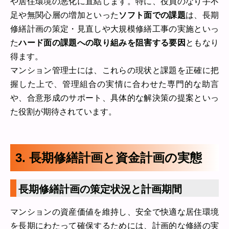
や居住環境の悪化に直結します。特に、役員のなり手不
足や無関心層の増加といった
ソフト面での課題
は、長期
修繕計画の策定・見直しや大規模修繕工事の実施といっ
た
ハード面の課題への取り組みを阻害する要因
ともなり
得ます。
マンション管理士には、これらの現状と課題を正確に把
握した上で、管理組合の実情に合わせた専門的な助言
や、合意形成のサポート、具体的な解決策の提案といっ
た役割が期待されています。
3. 長期修繕計画と資金計画の実態
長期修繕計画の策定状況と計画期間
マンションの資産価値を維持し、安全で快適な居住環境
を長期にわたって確保するためには、計画的な修繕の実