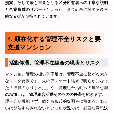
提案
、そして最も重要となる
区分所有者への丁寧な説明
と合意形成のサポート
といった、資金計画に関する多角
的な支援が期待されています。
4. 顕在化する管理不全リスクと要
支援マンション
活動停滞、管理不在組合の現状とリスク
マンション管理の担い手不足は、管理不全に繋がる大き
なリスク要因です。先のアンケート結果で明らかになっ
た「役員のなり手不足」や「管理組合活動への無関心層
の増加」は、
管理組合活動そのものの停滞
を招きます。
理事会が機能せず、総会も形式的な開催に留まる、ある
いは開催すらされないといった状況では、必要な意思決