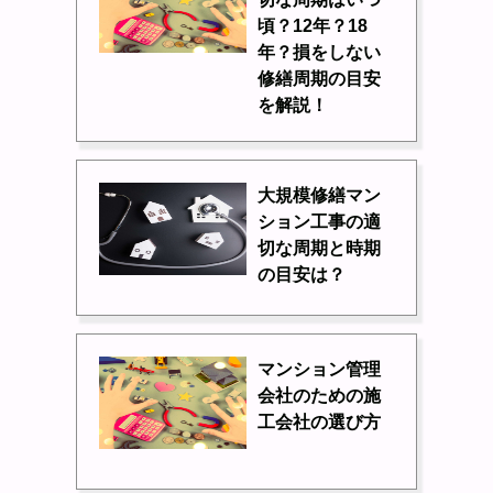
頃？12年？18
年？損をしない
修繕周期の目安
を解説！
大規模修繕マン
ション工事の適
切な周期と時期
の目安は？
マンション管理
会社のための施
工会社の選び方