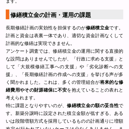
ます。
修繕積立金の計画・運用の課題
長期修繕計画の実効性を担保するのが
修繕積立金
です。
計画と資金は表裏一体であり、適切な資金計画なくして
計画的な修繕は実現できません。
アンケート調査では、修繕積立金の運用に関する直接的
な設問はありませんでしたが、「行政に求める支援」と
して「大規模修繕工事への支援」や「劣化診断への支
援」、「長期修繕計画の作成への支援」を挙げる声が多
く聞かれました。これは、多くの管理組合が
将来的な修
繕費用やその財源確保に不安
を抱えていることの表れと
考えられます。
特に課題となりやすいのが、
修繕積立金の額の妥当性
で
す。新築分譲時に設定された積立金額が低すぎる、ある
いは段階増額方式を採用しているものの計画通りに増額
改定が行われていないケースは少なくありません。ま