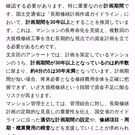
確認する必要があります。特に重要なのが
計画期間
で
す。国土交通省は「長期修繕計画作成ガイドライン」に
おいて、
計画期間を30年以上
とすることを推奨していま
す。これは、マンションの長寿命化を見据え、複数回の
大規模修繕工事を含む長期的な視点での資金計画を立て
る必要があるためです。
文京区のアンケートでは、計画を策定しているマンショ
ンのうち、
計画期間が30年以上となっているのは約半数
に留まり、
約4分の1は30年未満
となっています。計画期
間が短い場合、将来必要となる修繕費用全体を正確に把
握できず、いざ大規模修繕という段階で資金不足に陥る
リスクが高まります。
マンション管理士としては、管理組合に対し、長期修繕
計画の定期的な見直しの重要性を伝え、国交省のガイド
ラインに沿った
適切な計画期間の設定
や、
修繕項目・周
期・概算費用の精査
などを支援していくことが求められ