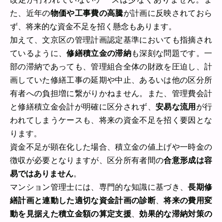
た、近年の
物価や工事費の高騰
が計画に反映されておら
ず、将来的な資金不足を招く懸念もあります。
加えて、文京区の管理計画認定基準においても指摘され
ているように、
修繕積立金の滞納
も深刻な問題です。一
部の滞納であっても、管理組合全体の財政を圧迫し、計
画していた修繕工事の延期や中止、あるいは他の区分所
有者への負担増に繋がりかねません。また、管理費会計
と修繕積立金会計が明確に区分されず、
安易な流用
が行
われてしまうケースも、将来の資金不足を招く要因とな
ります。
資金不足が顕在化した場合、積立金の値上げや一時金の
徴収が必要となりますが、区分所有者間の
合意形成は容
易ではありません
。
マンション管理士には、専門的な知識に基づき、
長期修
繕計画と連動した適切な資金計画の診断
、
将来の費用変
動を見据えた積立金額の算定支援
、
効果的な滞納対策の