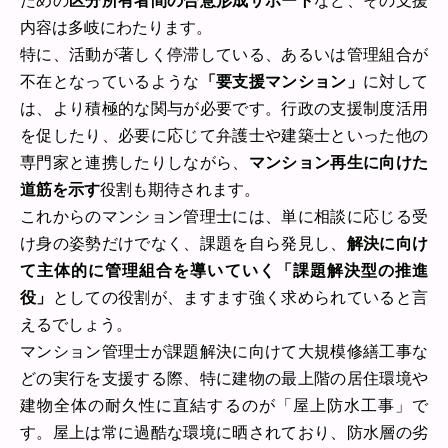
ための
区分所有者間の合意形成サポート
など、その支援
内容は多岐にわたります。
特に、活動が著しく停滞している、あるいは管理組合が
不在となっているような
「要支援マンション」
に対して
は、より積極的な関与が必要です。行政の支援制度活用
を促したり、必要に応じて弁護士や建築士といった他の
専門家と連携したりしながら、
マンション再生に向けた
道筋を示す
役割も期待されます。
これからのマンション管理士には、単に相談に応じる受
け身の姿勢だけでなく、課題を自ら発見し、
解決に向け
て主体的に管理組合を導いていく「課題解決型の推進
役」
としての役割が、ますます強く求められていると言
えるでしょう。
マンション管理士が課題解決に向けて大規模修繕工事な
どの実行を支援する際、特に建物の最上階の居住環境や
建物全体の耐久性に直結するのが「屋上防水工事」で
す。屋上は常に過酷な環境に晒されており、防水層の劣