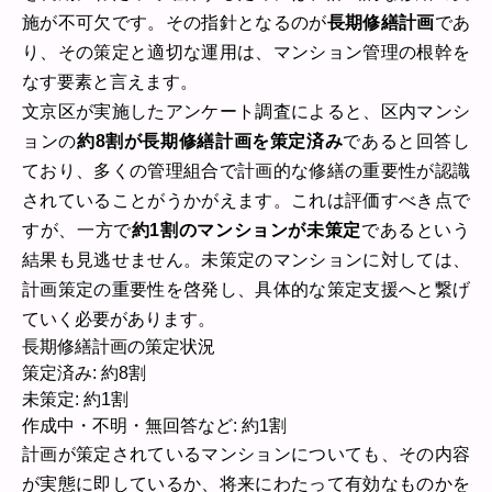
施が不可欠です。その指針となるのが
長期修繕計画
であ
り、その策定と適切な運用は、マンション管理の根幹を
なす要素と言えます。
文京区が実施したアンケート調査によると、区内マンシ
ョンの
約8割が長期修繕計画を策定済み
であると回答し
ており、多くの管理組合で計画的な修繕の重要性が認識
されていることがうかがえます。これは評価すべき点で
すが、一方で
約1割のマンションが未策定
であるという
結果も見逃せません。未策定のマンションに対しては、
計画策定の重要性を啓発し、具体的な策定支援へと繋げ
ていく必要があります。
長期修繕計画の策定状況
策定済み: 約8割
未策定: 約1割
作成中・不明・無回答など: 約1割
計画が策定されているマンションについても、その内容
が実態に即しているか、将来にわたって有効なものかを