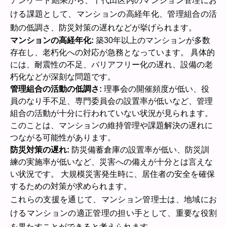
アンケート結果から、千代田区内のマンション管理にお
ける課題として、マンションの高経年化、管理組合の活
動の低調さ、防災対策の遅れなどが挙げられます。
マンションの高経年化:
築30年以上のマンションが多数
存在し、老朽化への対応が急務となっています。 具体的
には、耐震性の不足、バリアフリー化の遅れ、設備の老
朽化などが深刻な問題です。
管理組合の活動の低調さ:
理事会の開催頻度が低い、役
員のなり手不足、専門委員会の設置率が低いなど、管理
組合の活動が十分に行われていない状況が見られます。
このことは、マンションの維持管理や課題解決の遅れに
つながる可能性があります。
防災対策の遅れ:
防災備蓄倉庫の設置率が低い、防災訓
練の実施率が低いなど、災害への備えが十分とは言えな
い状況です。 大規模災害発生時に、居住者の安全を確保
するための対策が求められます。
これらの支援を通じて、マンション管理士は、地域にお
けるマンションの適正管理の担い手として、重要な役割
を果たすことができると考えられます。