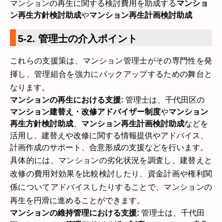
マンションの再生に関する検討費用を助成する
マンショ
ン再生方針検討助成
や
マンション再生計画検討助成
5-2. 管理士の介入ポイント
これらの支援策は、マンション管理士がその専門性を発
揮し、管理組合を強力にバックアップするための舞台と
なります。
マンションの再生における支援:
管理士は、千代田区の
マンション建替え・改修アドバイザー制度
や
マンション
再生方針検討助成
、
マンション再生計画検討助成
などを
活用し、建替えや改修に関する情報提供やアドバイス、
計画作成のサポート、合意形成の支援などを行います。
具体的には、マンションの劣化状況を調査し、建替えと
改修の費用対効果を比較検討したり、資金計画や権利関
係についてアドバイスしたりすることで、マンションの
再生を円滑に進めることができます。
マンションの維持管理における支援:
管理士は、千代田