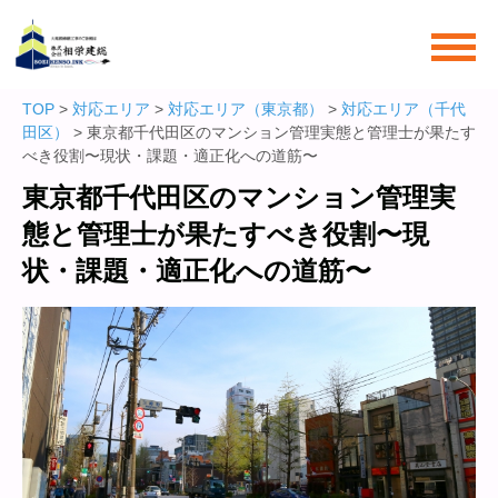
TOP
>
対応エリア
>
対応エリア（東京都）
>
対応エリア（千代
田区）
> 東京都千代田区のマンション管理実態と管理士が果たす
べき役割〜現状・課題・適正化への道筋〜
東京都千代田区のマンション管理実
態と管理士が果たすべき役割〜現
状・課題・適正化への道筋〜