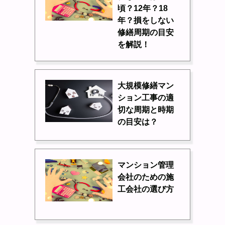
頃？12年？18
年？損をしない
修繕周期の目安
を解説！
大規模修繕マン
ション工事の適
切な周期と時期
の目安は？
マンション管理
会社のための施
工会社の選び方