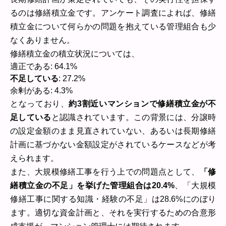
るのは修繕積立金です。アンケート調査によれば、修繕
積立金について何らかの問題を抱えている管理組合も少
なくありません。
修繕積立金の積立状況については、
適正である: 64.1%
不足している
: 27.2%
余剰がある: 4.3%
となっており、
約3割近いマンションで修繕積立金が不
足している
と認識されています。この背景には、分譲時
の設定金額のまま見直されていない、あるいは長期修繕
計画に基づかない金額設定がされているケースなどが考
えられます。
また、大規模修繕工事を行う上での問題点として、
「修
繕積立金の不足」を挙げた管理組合は20.4%
、「大規模
修繕工事に関する知識・経験の不足」は28.6%にのぼり
ます。適切な資金計画と、それを実行するための合意形