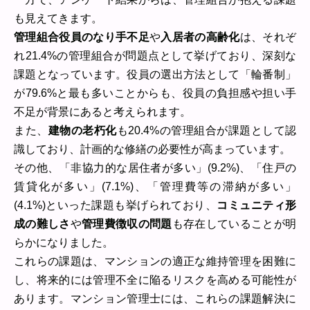
も見えてきます。
管理組合役員のなり手不足
や
入居者の高齢化
は、それぞ
れ21.4%の管理組合が問題点として挙げており、深刻な
課題となっています。役員の選出方法として「輪番制」
が79.6%と最も多いことからも、役員の負担感や担い手
不足が背景にあると考えられます。
また、
建物の老朽化
も20.4%の管理組合が課題として認
識しており、計画的な修繕の必要性が高まっています。
その他、「非協力的な居住者が多い」(9.2%)、「住戸の
賃貸化が多い」(7.1%)、「管理費等の滞納が多い」
(4.1%)といった課題も挙げられており、
コミュニティ形
成の難しさ
や
管理費徴収の問題
も存在していることが明
らかになりました。
これらの課題は、マンションの適正な維持管理を困難に
し、将来的には管理不全に陥るリスクを高める可能性が
あります。マンション管理士には、これらの課題解決に