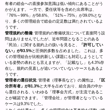
有者の総会への直接参加意識は低い傾向にあることがう
かがえます。 一方で、委任状等を含めた出席率は、
「76%～99%」が58.6%、「51%～75%」が39.0%とな
り、多くの管理組合で総会の定足数は満たされているよ
うです。
管理規約の整備
: 管理規約の整備状況について直接問う設
問はありませんでしたが、近年問題となることのある
「民泊」に関する規約上の扱いを見ると、
「許可してい
ない」が93.5%
と圧倒的多数を占めました。 これは、多
くの管理組合が比較的新しい課題にも対応しようとして
いる姿勢の表れとも言えますが、「記載なし」も4.3%存
在し、規約の見直しが追いついていないケースもあるよ
うです。
管理者の選任状況
: 管理者（理事長など）の属性は、
「区
分所有者」が81.3%
と大半を占めており、組合員の中か
ら選任される、いわゆる「理事会方式」が主流であるこ
とが確認できます。「管理会社」が管理者となっている
ケースは9.3%でした。