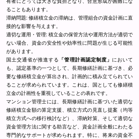
有者にとっては大きな負担となり、合意形成が困難にな
ることもあります。
滞納問題: 修繕積立金の滞納は、管理組合の資金計画に直
接的な影響を与えます。
適切な運用・管理: 積立金の保管方法や運用方法が適切で
ない場合、資金の安全性や効率性に問題が生じる可能性
があります。
国土交通省が推進する
「管理計画認定制度」
において
も、認定基準の一つとして、長期修繕計画に基づき、必
要な修繕積立金が算出され、計画的に積み立てられてい
ることが求められています。これは、国としても修繕積
立金の計画性を重視していることの表れです。
マンション管理士には、長期修繕計画に基づいた適切な
修繕積立金額の算定支援、積立方式の見直し提案（均等
積立方式への移行検討など）、滞納対策、そして適切な
資金管理方法に関する助言など、資金計画全般にわたる
専門的なサポートが求められます。特に、将来の資金不