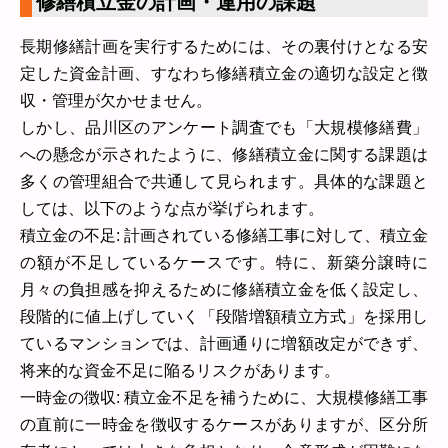
修繕積立金の計画・運用の課題
長期修繕計画を実行するためには、その裏付けとなる安
定した資金計画、すなわち修繕積立金の適切な設定と徴
収・管理が欠かせません。
しかし、品川区のアンケート調査でも「大規模修繕費」
への懸念が示されたように、修繕積立金に関する課題は
多くの管理組合で共通して見られます。具体的な課題と
しては、以下のような点が挙げられます。
積立金の不足: 計画されている修繕工事に対して、積立金
の額が不足しているケースです。特に、新築分譲時に
月々の負担感を抑えるために修繕積立金を低く設定し、
段階的に値上げしていく「段階増額積立方式」を採用し
ているマンションでは、計画通りに増額改定ができず、
将来的な資金不足に陥るリスクがあります。
一時金の徴収: 積立金不足を補うために、大規模修繕工事
の直前に一時金を徴収するケースがありますが、区分所