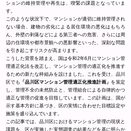
ションの維持管理や再生は、喫緊の課題となっていま
す。
このような状況下で、マンションが適切に維持管理され
ない場合、建物の劣化による居住環境の悪化はもちろ
ん、外壁の剥落などによる第三者への危害、さらには周
辺の住環境や都市景観への悪影響といった、深刻な問題
を引き起こすリスクが高まります。
こうした背景を踏まえ、国は令和2年6月にマンション管
理適正化法を改正し、マンション管理の適正化を推進す
るための新たな枠組みを設けました。これを受け、品川
区でも
「品川区マンション管理適正化推進計画」
を策定
し、管理不全の未然防止と、管理組合による自律的かつ
適正な管理の促進を目指しています。この計画は、国が
示す基本方針に基づき、区の実情に合わせた目標設定や
施策を盛り込んでいます。
この記事では、品川区におけるマンション管理の現状と
課題を、区が実施した実態調査の結果などを基に明らか