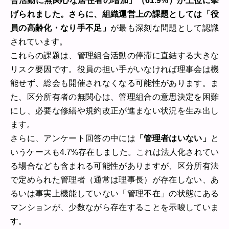
合活動に無関心な居住者の増加」（61.9%）が上位に挙
げられました。さらに、組織運営上の課題としては「役
員の高齢化・なり手不足」
が最も深刻な問題として認識
されています。
これらの課題は、管理組合活動の停滞に直結する大きな
リスク要因です。役員の担い手がいなければ理事会は機
能せず、総会も開催されなくなる可能性があります。ま
た、区分所有者の無関心は、管理組合の意思決定を困難
にし、必要な修繕や規約改正が進まない状況を生み出し
ます。
さらに、アンケート回答の中には
「管理者はいない」
と
いうケースも4.7%存在しました。これは法人化されてい
る場合なども含まれる可能性がありますが、区分所有法
で定められた管理者（通常は理事長）が存在しない、あ
るいは事実上機能していない「管理不在」の状態にある
マンションが、少数ながら存在することを示唆していま
す。