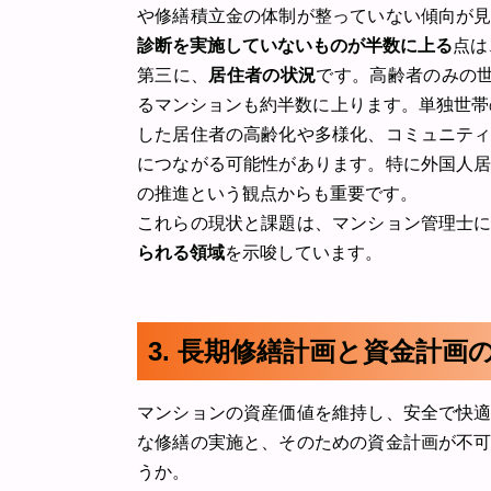
や修繕積立金の体制が整っていない傾向が
診断を実施していないものが半数に上る
点は
第三に、
居住者の状況
です。高齢者のみの
るマンションも約半数に上ります。単独世帯の
した居住者の高齢化や多様化、コミュニテ
につながる可能性があります。特に外国人
の推進という観点からも重要です。
これらの現状と課題は、マンション管理士
られる領域
を示唆しています。
3. 長期修繕計画と資金計画
マンションの資産価値を維持し、安全で快
な修繕の実施と、そのための資金計画が不
うか。