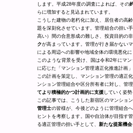
します。平成28年度の調査によれば、その
らに増加すると見込まれています。
こうした建物の老朽化に加え、居住者の高
題を深刻化させています。管理組合の担い
高い）間の合意形成の難しさ、投資目的の
ク
が高まっています。管理が行き届かない
による周辺への影響や地域全体の環境悪化に
このような背景を受け、国は令和2年にマ
に応じた「マンション管理適正化推進計画」
この計画を策定し、マンション管理の適正
ンション管理組合や区分所有者に対し、管
てより積極的かつ計画的に支援
していく姿勢
この記事では、こうした新宿区のマンショ
管理士
の皆様が、今後どのように管理組合
ヒントを考察します。国や自治体が目指す
る適正管理の担い手として、
新たな提案機会