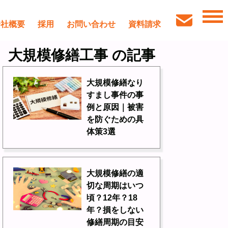
会社概要
採用
お問い合わせ
資料請求
大規模修繕工事 の記事
大規模修繕なり
すまし事件の事
例と原因｜被害
を防ぐための具
体策3選
大規模修繕の適
切な周期はいつ
頃？12年？18
年？損をしない
修繕周期の目安