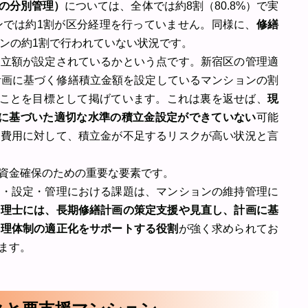
の分別管理）
については、全体では約8割（80.8%）で実
ンでは約1割が区分経理を行っていません。同様に、
修繕
ョンの約1割で行われていない状況です。
積立額が設定されているかという点です。新宿区の管理適
計画に基づく修繕積立金額を設定しているマンションの割
ことを目標として掲げています。これは裏を返せば、
現
画に基づいた適切な水準の積立金設定ができていない
可能
繕費用に対して、積立金が不足するリスクが高い状況と言
資金確保のための重要な要素です。
収・設定・管理における課題は、マンションの維持管理に
管理士には、長期修繕計画の策定支援や見直し、計画に基
管理体制の適正化をサポートする役割
が強く求められてお
ます。