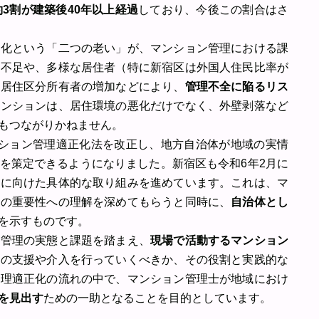
約3割が建築後40年以上経過
しており、今後この割合はさ
齢化という「二つの老い」が、マンション管理における課
手不足や、多様な居住者（特に新宿区は外国人住民比率が
非居住区分所有者の増加などにより、
管理不全に陥るリス
マンションは、居住環境の悪化だけでなく、外壁剥落など
もつながりかねません。
ンション管理適正化法を改正し、地方自治体が地域の実情
を策定できるようになりました。新宿区も令和6年2月に
化に向けた具体的な取り組みを進めています。これは、マ
理の重要性への理解を深めてもらうと同時に、
自治体とし
を示すものです。
ン管理の実態と課題を踏まえ、
現場で活動するマンション
への支援や介入を行っていくべきか、その役割と実践的な
管理適正化の流れの中で、マンション管理士が地域におけ
を見出す
ための一助となることを目的としています。