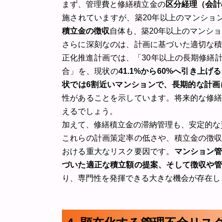
まず、管理費と修繕積立金の
区分経理（会計
施されていますが、築20年以上のマンショ
積立金の徴収
自体も、築20年以上のマンシ
さらに深刻なのは、計画に基づいた適切な
正化推進計画では、「30年以上の長期修繕
合」を、現状の
41.1%から60%へ引き上げる
状では6割近いマンションで、長期的な計
性があることを示しています。将来的な修
えるでしょう。
加えて、修繕積立金の滞納管理も、安定的な
これらの計画策定率の低さや、積立金の徴
おける重大なリスク要因です。
マンション
づいた適正な積立額の提案、そして徴収や
り、専門性を発揮できる大きな機会が存在し