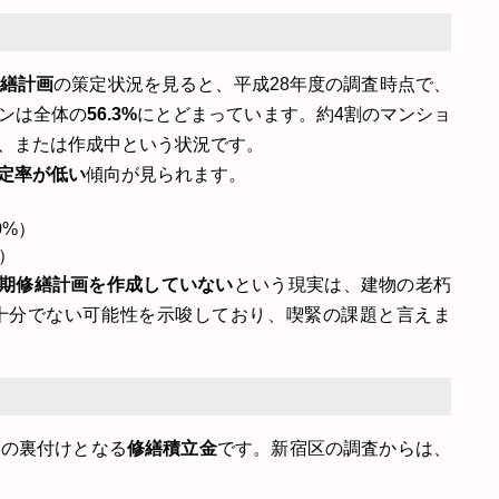
繕計画
の策定状況を見ると、平成28年度の調査時点で、
ンは全体の
56.3%
にとどまっています。約4割のマンショ
、または作成中という状況です。
定率が低い
傾向が見られます。
0%）
%）
長期修繕計画を作成していない
という現実は、建物の老朽
十分でない可能性を示唆しており、喫緊の課題と言えま
行の裏付けとなる
修繕積立金
です。新宿区の調査からは、