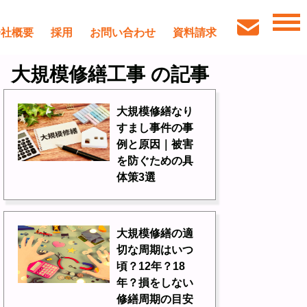
会社概要
採用
お問い合わせ
資料請求
大規模修繕工事 の記事
大規模修繕なり
すまし事件の事
例と原因｜被害
を防ぐための具
体策3選
大規模修繕の適
切な周期はいつ
頃？12年？18
年？損をしない
修繕周期の目安