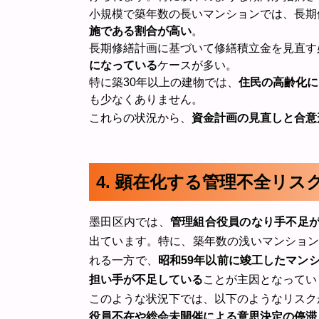
小規模で築年数の長いマンションでは、長期
施である割合が高い
。
長期修繕計画に基づいて修繕積立金を見直す
になっている
ケースが多い。
特に築30年以上の建物では、
住民の高齢化に
も少なくありません。
これらの状況から、
資金計画の見直しと合意
4. 顕在化する管理不全リ
墨田区内では、
管理組合役員のなり手不足が
出ています。特に、築年数の浅いマンショ
れる一方で、
昭和59年以前に竣工したマン
担い手が不足している
ことが主因となってい
このような状況下では、以下のようなリスク
役員不在や総会未開催による意思決定の停滞