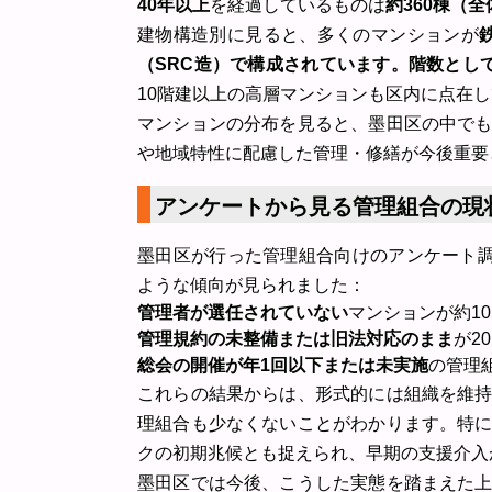
40年以上
を経過しているものは
約360棟（全
建物構造別に見ると、多くのマンションが
（SRC造）で構成されています。階数とし
10階建以上の高層マンションも区内に点在
マンションの分布を見ると、墨田区の中で
や地域特性に配慮した管理・修繕が今後重要
アンケートから見る管理組合の現
墨田区が行った管理組合向けのアンケート調
ような傾向が見られました：
管理者が選任されていない
マンションが約1
管理規約の未整備または旧法対応のまま
が2
総会の開催が年1回以下または未実施
の管理
これらの結果からは、形式的には組織を維
理組合も少なくないことがわかります。特
クの初期兆候とも捉えられ、早期の支援介入
墨田区では今後、こうした実態を踏まえた