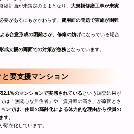
修繕計画が未策定のままとなり、
大規模修繕工事が未実
必要があるにもかかわらず、
費用面の問題で実施が困難
よる合意形成の困難さが、修繕の妨げ
になっている場合
形成支援の両面での対策が急務
となっています。
スクと要支援マンション
52.1%のマンションで実感されている
という調査結果が
ンでは「無関心な居住者」や「賃貸率の高さ」が原因とさ
ションでは、住民の高齢化による体力的な理由から役員の
ます。
が顕在化しています。