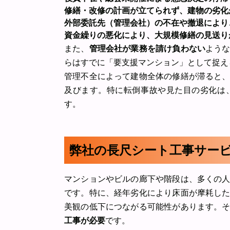
修繕・改修の計画が立てられず、建物の劣化
外部委託先（管理会社）の不在や撤退により
資金繰りの悪化により、大規模修繕の見送り
また、
管理会社が業務を請け負わない
よう
らはすでに「要支援マンション」として捉え
管理不全によって建物全体の修繕が滞ると
及びます。特に転倒事故や見た目の劣化は
す。
弊社の長尺シート工事サー
マンションやビルの廊下や階段は、多くの
です。特に、経年劣化により床面が摩耗し
美観の低下につながる可能性があります。
工事が必要
です。