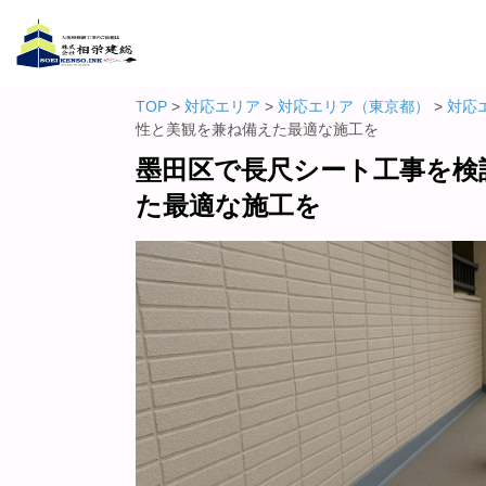
TOP
>
対応エリア
>
対応エリア（東京都）
>
対応
性と美観を兼ね備えた最適な施工を
墨田区で長尺シート工事を検
た最適な施工を