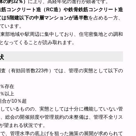
体の約32％）
に上り、高経年化の進行が顕著です。
鉄筋コンクリート造（RC造）や鉄骨鉄筋コンクリート造
ては5階建以下の中層マンションが過半数
を占める一方、
しています。
も東部地域や駅周辺に集中しており、住宅密集地との調和
となってくることが読み取れます。
状
査（有効回答数223件）では、管理の実態として以下の
0％存在
0％以上
組合が10％超
持しているものの、実態としては十分に機能していない管
に、総会の開催頻度や管理規約の未整備は、管理不全リス
が望まれる状況です。
上で、管理水準の底上げを狙った施策の展開が求められて