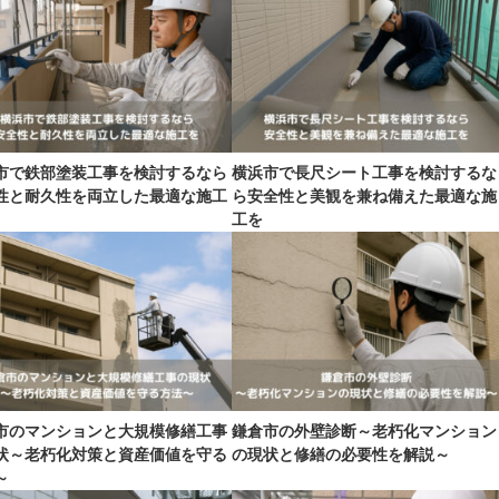
市で鉄部塗装工事を検討するなら
横浜市で長尺シート工事を検討するな
性と耐久性を両立した最適な施工
ら安全性と美観を兼ね備えた最適な施
工を
市のマンションと大規模修繕工事
鎌倉市の外壁診断～老朽化マンション
状～老朽化対策と資産価値を守る
の現状と修繕の必要性を解説～
～