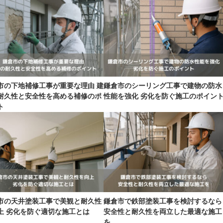
市の下地補修工事が重要な理由 建
鎌倉市のシーリング工事で建物の防水
耐久性と安全性を高める補修のポ
性能を強化 劣化を防ぐ施工のポイン
ト
市の天井塗装工事で美観と耐久性
鎌倉市で鉄部塗装工事を検討するなら
上 劣化を防ぐ適切な施工とは
安全性と耐久性を両立した最適な施工
を