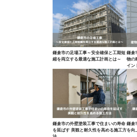
鎌倉市の足場工事～安全確保と工期短
鎌倉
縮を両立する最適な施工計画とは～
物の
イン
鎌倉市の外壁塗装工事で住まいの寿命
鎌倉
を延ばす 美観と耐久性を高める施工方
を向
法