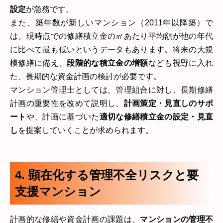
設定
が急務です。
また、築年数が新しいマンション（2011年以降築）で
は、現時点での修繕積立金の㎡あたり平均額が他の年代
に比べて最も低いというデータもあります。将来の大規
模修繕に備え、
段階的な積立金の増額
なども視野に入れ
た、長期的な資金計画の検討が必要です。
マンション管理士としては、管理組合に対し、長期修繕
計画の重要性を改めて説明し、
計画策定・見直しのサポ
ート
や、計画に基づいた
適切な修繕積立金の設定・見直
し
を提案していくことが求められます。
4. 顕在化する管理不全リスクと要
支援マンション
計画的な修繕や資金計画の課題は、
マンションの管理不