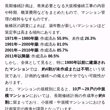
長期修繕計画は、将来必要となる大規模修繕工事の内容
や時期、概算費用などをまとめたもので、マンション管
理の根幹をなすものです。
板橋区の調査によれば、築年数が新しいマンションほど
策定率は高まる傾向にあります。
1971年～1980年築
: 作成済み
55.9%
、未作成
26.3%
1991年～2000年築
: 作成済み
81.0%
2001年～2010年築
: 作成済み
85.7%
2011年以降築
: 作成済み
86.5%
しかし、全体として見ると、特に
1980年以前に建築され
たマンション
では、
約4割が未作成または不明
という状
況であり、計画的な修繕への備えが十分でない可能性が
あります。
また、マンションの規模別に見ると、
10戸～29戸の中規
模マンション
においては、長期修繕計画の作成率が
約6
割
に留まっており、小規模・中規模マンションにおける
計画策定の推進が課題となっています。