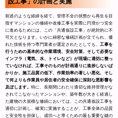
設工事」の計画と実施
前述のような経緯を経て、管理不全の状態から再生を目
指すマンションの修繕や改修工事を実際に円滑かつ安全
に進めるためには、この「共通仮設工事」が絶対的に不
可欠となります。いかに綿密な修繕計画が立てられ、優
れた技術を持つ専門業者が選定されたとしても、
工事を
行うための基本的な作業環境、安全対策、そして必要な
インフラ（電気、水、トイレなど）が現場に適切に整っ
ていなければ、工事そのものが計画通りに進捗しないば
かりか、施工品質の低下、作業効率の著しい悪化、そし
て何よりも作業員や居住者の安全確保に深刻な悪影響を
及ぼします。
特に、長期間にわたり適切な維持管理がな
されてこなかったマンションや、築年数が大きく経過し
た建物の大規模な修繕においては、この共通仮設工事を
適切に計画し、確実に実施することが、工事全体の品質
と安全性を担保し、成功へと導くための最も重要な鍵の