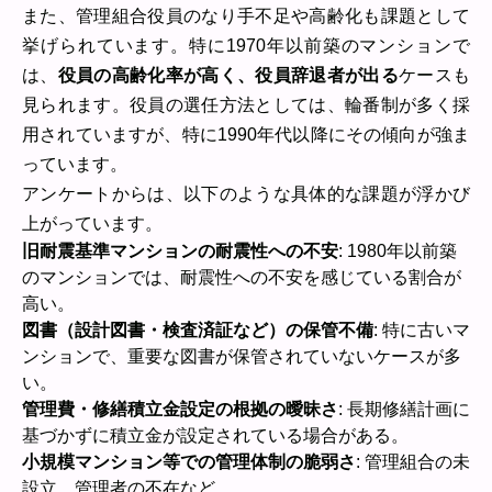
また、管理組合役員のなり手不足や高齢化も課題として
挙げられています。特に1970年以前築のマンションで
は、
役員の高齢化率が高く、役員辞退者が出る
ケースも
見られます。役員の選任方法としては、輪番制が多く採
用されていますが、特に1990年代以降にその傾向が強ま
っています。
アンケートからは、以下のような具体的な課題が浮かび
上がっています。
旧耐震基準マンションの耐震性への不安
: 1980年以前築
のマンションでは、耐震性への不安を感じている割合が
高い。
図書（設計図書・検査済証など）の保管不備
: 特に古いマ
ンションで、重要な図書が保管されていないケースが多
い。
管理費・修繕積立金設定の根拠の曖昧さ
: 長期修繕計画に
基づかずに積立金が設定されている場合がある。
小規模マンション等での管理体制の脆弱さ
: 管理組合の未
設立、管理者の不在など。