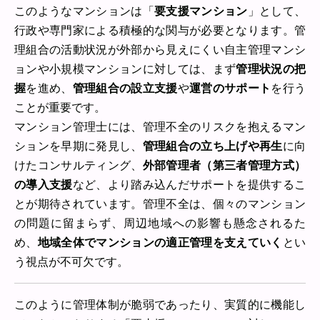
このようなマンションは「
要支援マンション
」として、
行政や専門家による積極的な関与が必要となります。管
理組合の活動状況が外部から見えにくい自主管理マンシ
ョンや小規模マンションに対しては、まず
管理状況の把
握
を進め、
管理組合の設立支援
や
運営のサポート
を行う
ことが重要です。
マンション管理士には、管理不全のリスクを抱えるマン
ションを早期に発見し、
管理組合の立ち上げや再生
に向
けたコンサルティング、
外部管理者（第三者管理方式）
の導入支援
など、より踏み込んだサポートを提供するこ
とが期待されています。管理不全は、個々のマンション
の問題に留まらず、周辺地域への影響も懸念されるた
め、
地域全体でマンションの適正管理を支えていく
とい
う視点が不可欠です。
このように管理体制が脆弱であったり、実質的に機能し