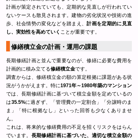
計画が策定されていても、定期的な見直しが行われてい
ないケースも散見されます。建物の劣化状況や技術の進
歩、社会情勢の変化などを踏まえ、
計画を定期的に見直
し、実効性を高めていく
ことが重要です。
修繕積立金の計画・運用の課題
長期修繕計画と並んで重要なのが、修繕に必要な費用を
計画的に積み立てる
修繕積立金
です。
調査からは、修繕積立金の額の算定根拠に課題がある状
況がうかがえます。特に
1971年～1980年築のマンション
では、長期修繕計画に基づいて積立金額を定めているの
は
35.5%
に過ぎず、「管理費の一定割合」「分譲時のま
ま」「特に根拠なし」といった回答も少なくありませ
ん。
これは、将来的な修繕費用の不足を招くリスクをはらん
でいます。
長期修繕計画に基づいた、適切な積立金額の