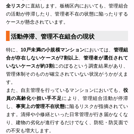
全リスク
に直結します。板橋区内においても、管理組合
の活動が停滞したり、管理者不在の状態に陥ったりする
ケースが懸念されています。
活動停滞、管理不在組合の現状
特に、
10戸未満の小規模マンション
においては、
管理組
合が存在しないケースが7割以上
、
管理者が選任されて
いないケースが約3割
にのぼるという調査結果があり、
管理体制そのものが確立されていない状況がうかがえま
す。
また、自主管理を行っているマンションにおいても、
役
員の高齢化
や
担い手不足
により、管理組合活動が停滞
し、
事実上の管理不在状態
に陥るリスクが指摘されてい
ます。清掃や小修繕といった日常管理が行き届かなくな
り、建物の劣化が進行するだけでなく、防犯・防災面で
の不安も増大します。